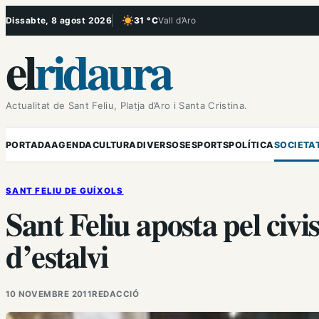
Vés
Dissabte, 8 agost 2026
31 °C
Vall d’Aro
, Cel serè
al
el
ridaura
contingut
Actualitat de Sant Feliu, Platja d’Aro i Santa Cristina.
PORTADA
AGENDA
CULTURA
DIVERSOS
ESPORTS
POLÍTICA
SOCIETA
SANT FELIU DE GUÍXOLS
Sant Feliu aposta pel ci
d’estalvi
10 NOVEMBRE 2011
REDACCIÓ