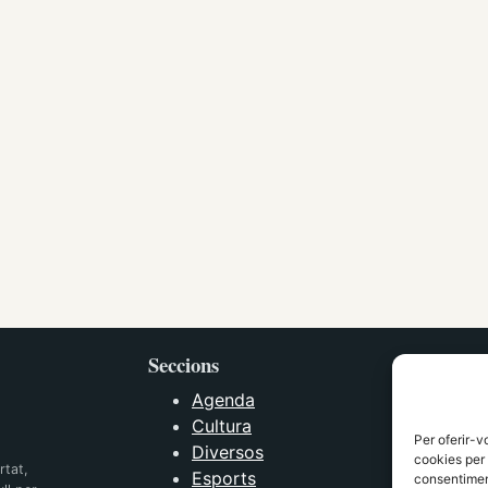
Seccions
Agenda
Cultura
Per oferir-v
Diversos
cookies per 
rtat,
Esports
consentiment