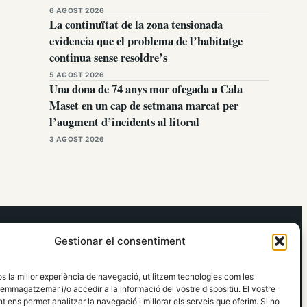
6 AGOST 2026
La continuïtat de la zona tensionada
evidencia que el problema de l’habitatge
continua sense resoldre’s
5 AGOST 2026
Una dona de 74 anys mor ofegada a Cala
Maset en un cap de setmana marcat per
l’augment d’incidents al litoral
3 AGOST 2026
elRidaura.com
Gestionar el consentiment
Avís legal
Política de Privacitat
os la millor experiència de navegació, utilitzem tecnologies com les
Política de Cookies
emmagatzemar i/o accedir a la informació del vostre dispositiu. El vostre
Política Editorial
 ens permet analitzar la navegació i millorar els serveis que oferim. Si no