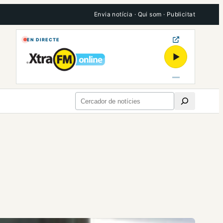
Envia notícia
·
Qui som
·
Publicitat
EN DIRECTE
▶
Cerca