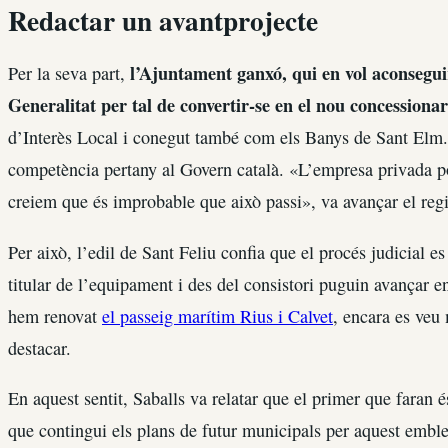
Redactar un avantprojecte
l’Ajuntament ganxó, qui en vol aconseguir 
Per la seva part,
Generalitat per tal de convertir-se en el nou concessiona
d’Interès Local i conegut també com els Banys de Sant Elm. C
competència pertany al Govern català. «L’empresa privada po
creiem que és improbable que això passi», va avançar el re
Per això, l’edil de Sant Feliu confia que el procés judicial es 
titular de l’equipament i des del consistori puguin avançar e
hem renovat
el passeig marítim Rius i Calvet
, encara es veu 
destacar.
En aquest sentit, Saballs va relatar que el primer que faran 
que contingui els plans de futur municipals per aquest emblem