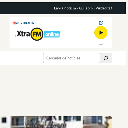
Envia notícia
·
Qui som
·
Publicitat
EN DIRECTE
▶
Cerca