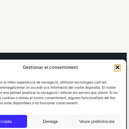
elRidaura.com
Gestionar el consentiment
Avís legal
Política de Privacitat
os la millor experiència de navegació, utilitzem tecnologies com les
Política de Cookies
emmagatzemar i/o accedir a la informació del vostre dispositiu. El vostre
Política Editorial
 ens permet analitzar la navegació i millorar els serveis que oferim. Si no
 cookies o retireu el vostre consentiment, algunes funcionalitats del lloc
o estar disponibles o no funcionar correctament.
ccepta
Denega
Veure preferències