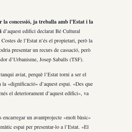
la concessió, ja treballa amb l’Estat i la
ri
d’aquest edifici declarat Bé Cultural
ostes de l’Estat n’és el propietari, però la
dria presentar un recurs de cassació, però
gidor d’Urbanisme, Josep Saballs (TSF).
tanqui aviat, perquè l’Estat torni a ser el
n la «dignificació» d’aquest espai. «Des que
més el deteriorament d’aquest edifici», va
és encarregar un avantprojecte «molt bàsic»
àtic espai per presentar-lo a l’Estat. «El