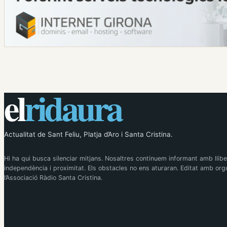
el
ridaura
Actualitat de Sant Feliu, Platja d’Aro i Santa Cristina.
Hi ha qui busca silenciar mitjans. Nosaltres continuem informant amb llibe
independència i proximitat. Els obstacles no ens aturaran. Editat amb orgu
l’Associació Ràdio Santa Cristina.