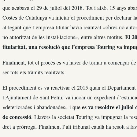
que acabava el 29 de juliol del 2018. Tot i això, 15 anys abans
Costes de Catalunya va iniciar el procediment per declarar l
al·legant que l’empresa titular havia realitzat «obres no aut
El 20
no autoritzat de les instal·lacions», entre altres motius.
titularitat, una resolució que l’empresa Touring va impu
Finalment, tot el procés es va haver de tornar a començar de
ser tots els tràmits realitzats.
El procediment es va reactivar el 2015 quan el Departament de
l’Ajuntament de Sant Feliu, va incoar un expedient d’extinció
es va resoldre el juliol
«deteriorades i abandonades» i que
de concessió
. Llavors la societat Touring va impugnar la re
dret a pròrroga. Finalment l’alt tribunal català ha resolt a fav