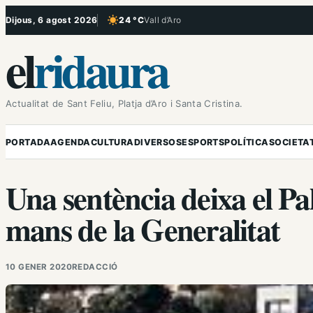
Vés
Dijous, 6 agost 2026
24 °C
Vall d’Aro
, Cel serè
al
el
ridaura
contingut
Actualitat de Sant Feliu, Platja d’Aro i Santa Cristina.
PORTADA
AGENDA
CULTURA
DIVERSOS
ESPORTS
POLÍTICA
SOCIETA
Una sentència deixa el P
mans de la Generalitat
10 GENER 2020
REDACCIÓ