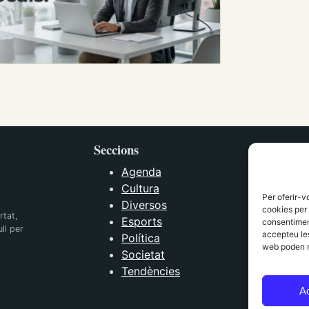
Seccions
Agenda
Cultura
Per oferir-v
Diversos
cookies per 
rtat,
Esports
consentiment
ll per
accepteu les
Política
web poden n
Societat
Tendències
A