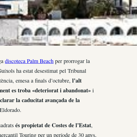
iga
discoteca Palm Beach
per prorrogar la
uíxols ha estat desestimat pel Tribunal
l’alt
tència, emesa a finals d’octubre,
ment es troba «deteriorat i abandonat»
i
clarar la caducitat avançada de la
 Eldorado.
és propietat de Costes de l’Estat
uadrats
,
 mercantil Touring per un període de 30 anys,