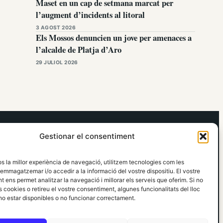
Maset en un cap de setmana marcat per
l’augment d’incidents al litoral
3 AGOST 2026
Els Mossos denuncien un jove per amenaces a
l’alcalde de Platja d’Aro
29 JULIOL 2026
elRidaura.com
Gestionar el consentiment
Avís legal
Política de Privacitat
os la millor experiència de navegació, utilitzem tecnologies com les
Política de Cookies
emmagatzemar i/o accedir a la informació del vostre dispositiu. El vostre
Política Editorial
 ens permet analitzar la navegació i millorar els serveis que oferim. Si no
 cookies o retireu el vostre consentiment, algunes funcionalitats del lloc
o estar disponibles o no funcionar correctament.