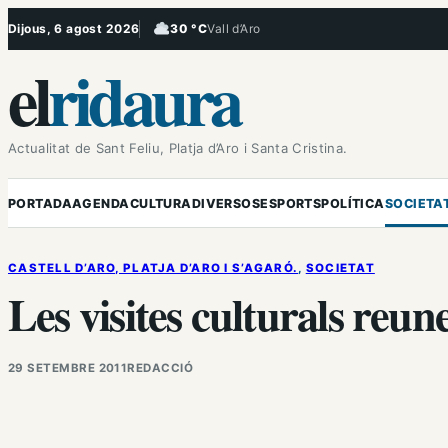
Vés
Dijous, 6 agost 2026
30 °C
Vall d’Aro
, Ennuvolat
al
el
ridaura
contingut
Actualitat de Sant Feliu, Platja d’Aro i Santa Cristina.
PORTADA
AGENDA
CULTURA
DIVERSOS
ESPORTS
POLÍTICA
SOCIETA
CASTELL D’ARO, PLATJA D’ARO I S’AGARÓ.
, 
SOCIETAT
Les visites culturals reun
29 SETEMBRE 2011
REDACCIÓ