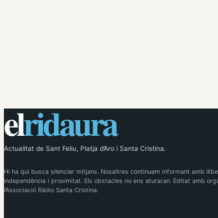
el
ridaura
Actualitat de Sant Feliu, Platja d’Aro i Santa Cristina.
Hi ha qui busca silenciar mitjans. Nosaltres continuem informant amb llibe
independència i proximitat. Els obstacles no ens aturaran. Editat amb orgu
l’Associació Ràdio Santa Cristina.