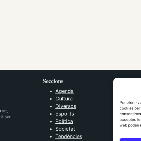
Seccions
Agenda
Cultura
Per oferir-v
Diversos
cookies per 
rtat,
Esports
consentiment
ll per
accepteu les
Política
web poden n
Societat
Tendències