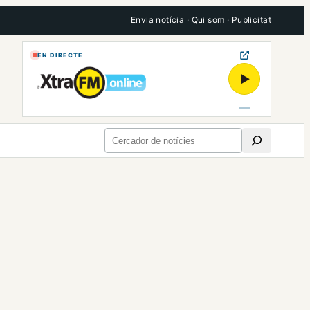
Envia notícia
·
Qui som
·
Publicitat
EN DIRECTE
▶
Cerca