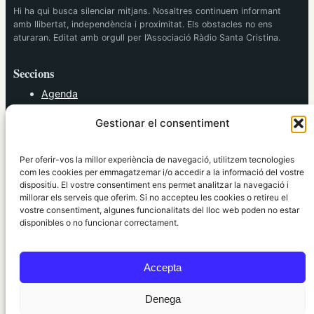
Hi ha qui busca silenciar mitjans. Nosaltres continuem informant
amb llibertat, independència i proximitat. Els obstacles no ens
aturaran. Editat amb orgull per l’Associació Ràdio Santa Cristina.
Seccions
Agenda
Cultura
Gestionar el consentiment
Diversos
Esports
Política
Per oferir-vos la millor experiència de navegació, utilitzem tecnologies
Societat
com les cookies per emmagatzemar i/o accedir a la informació del vostre
dispositiu. El vostre consentiment ens permet analitzar la navegació i
Tendències
millorar els serveis que oferim. Si no accepteu les cookies o retireu el
vostre consentiment, algunes funcionalitats del lloc web poden no estar
elRidaura.com
disponibles o no funcionar correctament.
Avís legal
Política de Privacitat
Accepta
Política de Cookies
Política Editorial
Denega