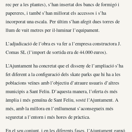
rec per a les plantes), s’han insertat dos bancs de formigó i
papereres, i també s’han millorat els accessos i s’ha
incorporat una escala. Per últim s’han afegit dues torres de
llum de vuit metres per il·luminar l’equipament.
L’adjudicació de l’obra es va fer a l’empresa constructora J.
Comas SL (l’import de sortida era de 44.000 euros).
L’Ajuntament ha concretat que el disseny de l’ampliació s’ha
fet diferent a la configuració dels skate parks que hi ha a les
poblacions veïnes amb l’objectiu d’atraure usuaris d’altres
municipis a Sant Feliu. D’aquesta manera, l’oferta és més
àmplia i més genuïna de Sant Feliu, sosté l’Ajuntament. A
més, amb la millora en l’enllumenat s’aconsegueix més
seguretat a l’entorn i més hores de pràctica.
En el seu conjunt, i en les diferents fases, l’Ajuntament ganxó