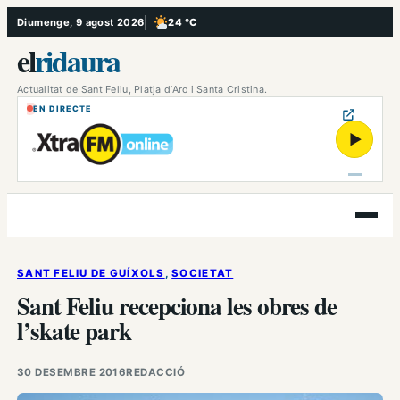
Vés
Diumenge, 9 agost 2026
24 °C
, Poc ennuvolat
al
el
ridaura
contingut
Actualitat de Sant Feliu, Platja d’Aro i Santa Cristina.
EN DIRECTE
▶
Obre
el
menú
SANT FELIU DE GUÍXOLS
, 
SOCIETAT
Sant Feliu recepciona les obres de
l’skate park
30 DESEMBRE 2016
REDACCIÓ