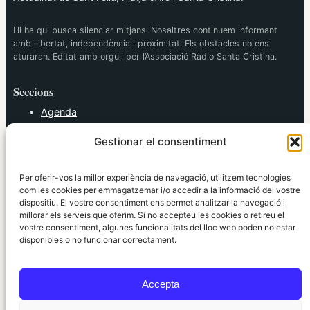
Hi ha qui busca silenciar mitjans. Nosaltres continuem informant
amb llibertat, independència i proximitat. Els obstacles no ens
aturaran. Editat amb orgull per l’Associació Ràdio Santa Cristina.
Seccions
Agenda
Cultura
Gestionar el consentiment
Diversos
Esports
Política
Per oferir-vos la millor experiència de navegació, utilitzem tecnologies
Societat
com les cookies per emmagatzemar i/o accedir a la informació del vostre
dispositiu. El vostre consentiment ens permet analitzar la navegació i
Tendències
millorar els serveis que oferim. Si no accepteu les cookies o retireu el
vostre consentiment, algunes funcionalitats del lloc web poden no estar
elRidaura.com
disponibles o no funcionar correctament.
Avís legal
Política de Privacitat
Accepta
Política de Cookies
Política Editorial