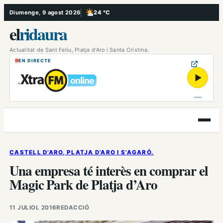
Vés
Diumenge, 9 agost 2026
24 °C
, Poc ennuvolat
al
el
ridaura
contingut
Actualitat de Sant Feliu, Platja d’Aro i Santa Cristina.
EN DIRECTE
▶
Obre
el
menú
CASTELL D’ARO, PLATJA D’ARO I S’AGARÓ.
Una empresa té interès en comprar el
Magic Park de Platja d’Aro
11 JULIOL 2016
REDACCIÓ