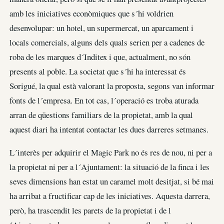
amb les iniciatives econòmiques que s´hi voldrien
desenvolupar: un hotel, un supermercat, un aparcament i
locals comercials, alguns dels quals serien per a cadenes de
roba de les marques d´Inditex i que, actualment, no són
presents al poble. La societat que s´hi ha interessat és
Sorigué, la qual està valorant la proposta, segons van informar
fonts de l´empresa. En tot cas, l´operació es troba aturada
arran de qüestions familiars de la propietat, amb la qual
aquest diari ha intentat contactar les dues darreres setmanes.
L´interès per adquirir el Magic Park no és res de nou, ni per a
la propietat ni per a l´Ajuntament: la situació de la finca i les
seves dimensions han estat un caramel molt desitjat, si bé mai
ha arribat a fructificar cap de les iniciatives. Aquesta darrera,
però, ha trascendit les parets de la propietat i de l