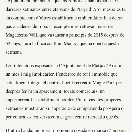
´Ajuntament, de manera que els rumors s´han disparat les
darreres setmanes entre els veïns de Platja d´Aro, més si es té
en compte com d´altres establiments emblemàtics han deixat
pas a cadenes de roba. L´exemple més rellevant és el de
Magatzems Vall, que va tancar a principis de 2015 després de
52 anys, i ara la finca acull un Mango, que ha obert aquesta
setmana.
Les intencions exposades a l´Ajuntament de Platja d´Aro fa
un mes i mig implicarien l´enderroc de tot l´immoble que
actualment integra el centre d´oci i recreatiu Magic Park per
després fer-hi un aparcament, locals comercials, un
supermercat i l´establiment hoteler. En tot cas, les properes
setmanes mostraran si l´operació de compravenda prospera o,
per contra, es conserva com el gran centre recreatiu que és.
D´altra banda, un privat promou la posada en marxa d´un parc