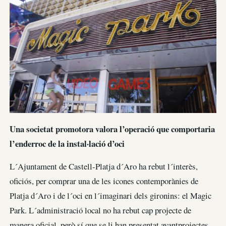
Una societat promotora valora l’operació que comportaria
l’enderroc de la instal·lació d’oci
L´Ajuntament de Castell-Platja d´Aro ha rebut l´interès,
oficiós, per comprar una de les icones contemporànies de
Platja d´Aro i de l´oci en l´imaginari dels gironins: el Magic
Park. L´administració local no ha rebut cap projecte de
manera oficial, però sí que se li han presentat avantprojectes