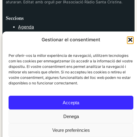
aturaran. Editat amb orgull per l’Associació Ràdio Santa Cristina.
Seccions
Agenda
Cultura
Gestionar el consentiment
Diversos
Esports
Política
Per oferir-vos la millor experiència de navegació, utilitzem tecnologies
Societat
com les cookies per emmagatzemar i/o accedir a la informació del vostre
dispositiu. El vostre consentiment ens permet analitzar la navegació i
Tendències
millorar els serveis que oferim. Si no accepteu les cookies o retireu el
vostre consentiment, algunes funcionalitats del lloc web poden no estar
elRidaura.com
disponibles o no funcionar correctament.
Avís legal
Política de Privacitat
Accepta
Política de Cookies
Política Editorial
Denega
Veure preferències