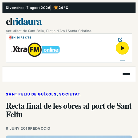
Vés
Divendres, 7 agost 2026
24 °C
, Cel serè
al
el
ridaura
contingut
Actualitat de Sant Feliu, Platja d’Aro i Santa Cristina.
EN DIRECTE
▶
Obre
el
menú
SANT FELIU DE GUÍXOLS
, 
SOCIETAT
Recta final de les obres al port de Sant
Feliu
9 JUNY 2016
REDACCIÓ