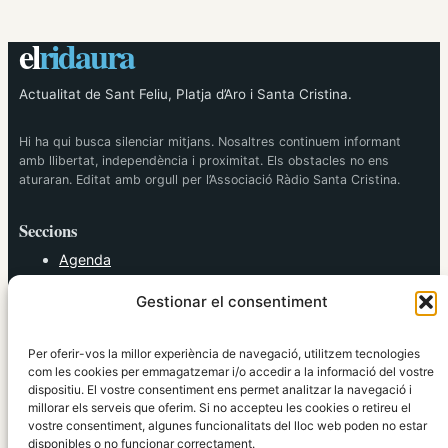
el
ridaura
Actualitat de Sant Feliu, Platja d’Aro i Santa Cristina.
Hi ha qui busca silenciar mitjans. Nosaltres continuem informant
amb llibertat, independència i proximitat. Els obstacles no ens
aturaran. Editat amb orgull per l’Associació Ràdio Santa Cristina.
Seccions
Agenda
Cultura
Gestionar el consentiment
Diversos
Esports
Política
Per oferir-vos la millor experiència de navegació, utilitzem tecnologies
Societat
com les cookies per emmagatzemar i/o accedir a la informació del vostre
dispositiu. El vostre consentiment ens permet analitzar la navegació i
Tendències
millorar els serveis que oferim. Si no accepteu les cookies o retireu el
vostre consentiment, algunes funcionalitats del lloc web poden no estar
elRidaura.com
disponibles o no funcionar correctament.