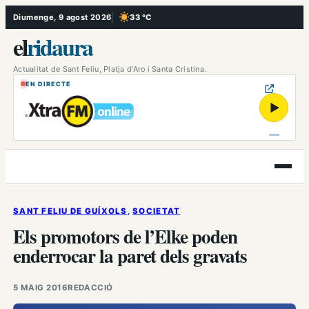
Vés
Diumenge, 9 agost 2026
33 °C
, Cel serè
al
el
ridaura
contingut
Actualitat de Sant Feliu, Platja d’Aro i Santa Cristina.
EN DIRECTE
▶
Obre
el
menú
SANT FELIU DE GUÍXOLS
, 
SOCIETAT
Els promotors de l’Elke poden
enderrocar la paret dels gravats
5 MAIG 2016
REDACCIÓ