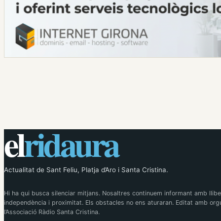
el
ridaura
Actualitat de Sant Feliu, Platja d’Aro i Santa Cristina.
Hi ha qui busca silenciar mitjans. Nosaltres continuem informant amb llibe
independència i proximitat. Els obstacles no ens aturaran. Editat amb orgu
l’Associació Ràdio Santa Cristina.