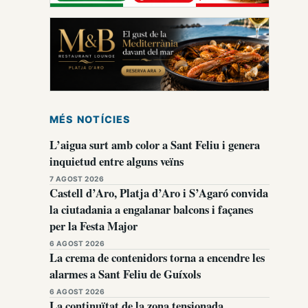
MÉS NOTÍCIES
L’aigua surt amb color a Sant Feliu i genera
inquietud entre alguns veïns
7 AGOST 2026
Castell d’Aro, Platja d’Aro i S’Agaró convida
la ciutadania a engalanar balcons i façanes
per la Festa Major
6 AGOST 2026
La crema de contenidors torna a encendre les
alarmes a Sant Feliu de Guíxols
6 AGOST 2026
La continuïtat de la zona tensionada