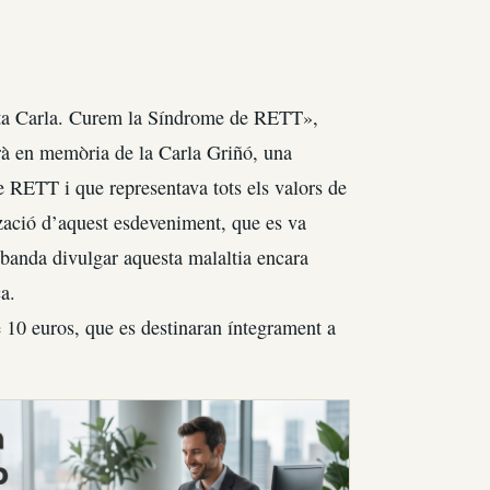
egata Carla. Curem la Síndrome de RETT»,
arà en memòria de la Carla Griñó, una
e RETT i que representava tots els valors de
zació d’aquest esdeveniment, que es va
a banda divulgar aquesta malaltia encara
a.
e 10 euros, que es destinaran íntegrament a