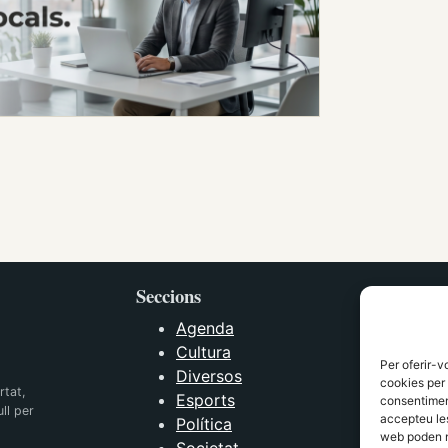
Seccions
Agenda
Cultura
Per oferir-v
Diversos
cookies per 
rtat,
Esports
consentiment
ll per
accepteu les
Política
web poden n
Societat