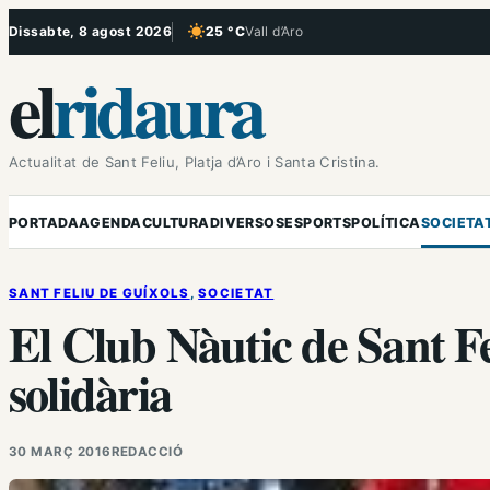
Vés
Dissabte, 8 agost 2026
25 °C
Vall d’Aro
, Cel serè
al
el
ridaura
contingut
Actualitat de Sant Feliu, Platja d’Aro i Santa Cristina.
PORTADA
AGENDA
CULTURA
DIVERSOS
ESPORTS
POLÍTICA
SOCIETA
SANT FELIU DE GUÍXOLS
, 
SOCIETAT
El Club Nàutic de Sant Fe
solidària
30 MARÇ 2016
REDACCIÓ