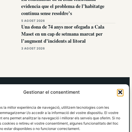
evidencia que el problema de l’habitatge
continua sense resoldre’s
5 AGOST 2026
Una dona de 74 anys mor ofegada a Cala
Maset en un cap de setmana marcat per
l’augment d’incidents al litoral
3 AGOST 2026
elRidaura.com
Gestionar el consentiment
Avís legal
Política de Privacitat
os la millor experiència de navegació, utilitzem tecnologies com les
Política de Cookies
emmagatzemar i/o accedir a la informació del vostre dispositiu. El vostre
Política Editorial
 ens permet analitzar la navegació i millorar els serveis que oferim. Si no
 cookies o retireu el vostre consentiment, algunes funcionalitats del lloc
o estar disponibles o no funcionar correctament.