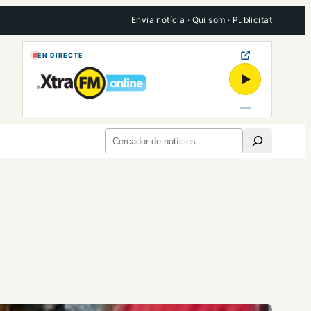
Envia notícia
·
Qui som
·
Publicitat
EN DIRECTE
▶
Cerca