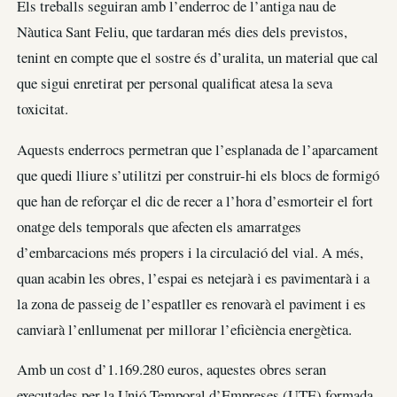
Els treballs seguiran amb l’enderroc de l’antiga nau de
Nàutica Sant Feliu, que tardaran més dies dels previstos,
tenint en compte que el sostre és d’uralita, un material que cal
que sigui enretirat per personal qualificat atesa la seva
toxicitat.
Aquests enderrocs permetran que l’esplanada de l’aparcament
que quedi lliure s’utilitzi per construir-hi els blocs de formigó
que han de reforçar el dic de recer a l’hora d’esmorteir el fort
onatge dels temporals que afecten els amarratges
d’embarcacions més propers i la circulació del vial. A més,
quan acabin les obres, l’espai es netejarà i es pavimentarà i a
la zona de passeig de l’espatller es renovarà el paviment i es
canviarà l’enllumenat per millorar l’eficiència energètica.
Amb un cost d’1.169.280 euros, aquestes obres seran
executades per la Unió Temporal d’Empreses (UTE) formada