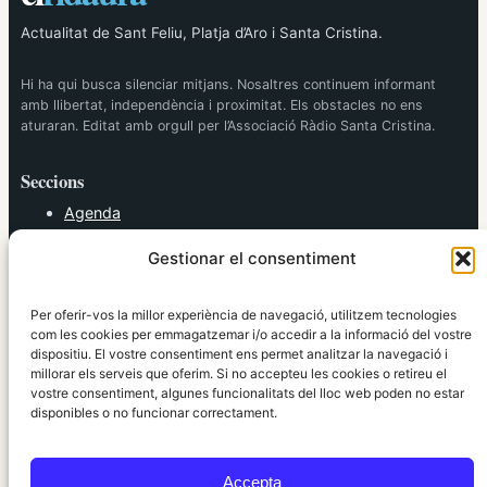
Actualitat de Sant Feliu, Platja d’Aro i Santa Cristina.
Hi ha qui busca silenciar mitjans. Nosaltres continuem informant
amb llibertat, independència i proximitat. Els obstacles no ens
aturaran. Editat amb orgull per l’Associació Ràdio Santa Cristina.
Seccions
Agenda
Cultura
Gestionar el consentiment
Diversos
Esports
Política
Per oferir-vos la millor experiència de navegació, utilitzem tecnologies
Societat
com les cookies per emmagatzemar i/o accedir a la informació del vostre
dispositiu. El vostre consentiment ens permet analitzar la navegació i
Tendències
millorar els serveis que oferim. Si no accepteu les cookies o retireu el
vostre consentiment, algunes funcionalitats del lloc web poden no estar
elRidaura.com
disponibles o no funcionar correctament.
Avís legal
Política de Privacitat
Accepta