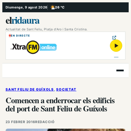
Vés
Diumenge, 9 agost 2026
26 °C
, Poc ennuvolat
al
el
ridaura
contingut
Actualitat de Sant Feliu, Platja d’Aro i Santa Cristina.
EN DIRECTE
▶
Obre
el
menú
SANT FELIU DE GUÍXOLS
, 
SOCIETAT
Comencen a enderrocar els edificis
del port de Sant Feliu de Guíxols
23 FEBRER 2016
REDACCIÓ