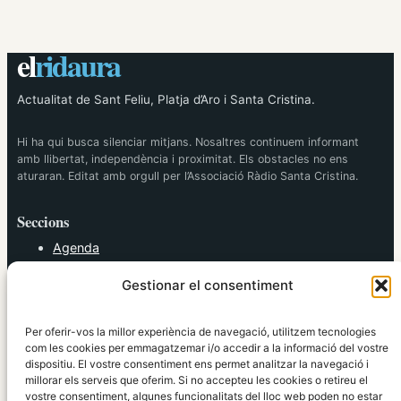
el
ridaura
Actualitat de Sant Feliu, Platja d’Aro i Santa Cristina.
Hi ha qui busca silenciar mitjans. Nosaltres continuem informant
amb llibertat, independència i proximitat. Els obstacles no ens
aturaran. Editat amb orgull per l’Associació Ràdio Santa Cristina.
Seccions
Agenda
Cultura
Gestionar el consentiment
Diversos
Esports
Política
Per oferir-vos la millor experiència de navegació, utilitzem tecnologies
Societat
com les cookies per emmagatzemar i/o accedir a la informació del vostre
dispositiu. El vostre consentiment ens permet analitzar la navegació i
Tendències
millorar els serveis que oferim. Si no accepteu les cookies o retireu el
vostre consentiment, algunes funcionalitats del lloc web poden no estar