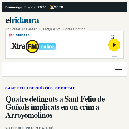
Vés
Diumenge, 9 agost 2026
23 °C
, Poc ennuvolat
al
el
ridaura
contingut
Actualitat de Sant Feliu, Platja d’Aro i Santa Cristina.
EN DIRECTE
▶
Obre
el
menú
SANT FELIU DE GUÍXOLS
, 
SOCIETAT
Quatre detinguts a Sant Feliu de
Guíxols implicats en un crim a
Arroyomolinos
23 FEBRER 2016
REDACCIÓ