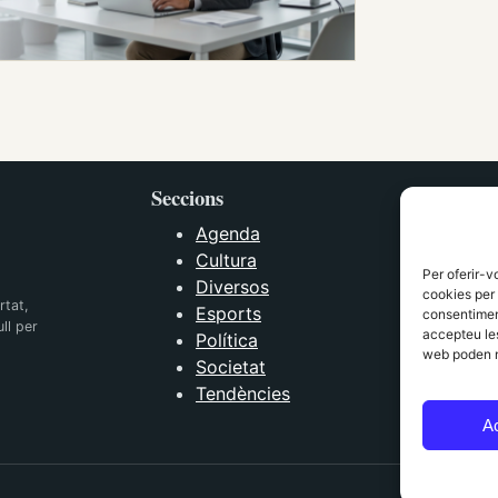
Seccions
Agenda
Cultura
Per oferir-v
Diversos
cookies per 
rtat,
Esports
consentiment
ll per
accepteu les
Política
web poden n
Societat
Tendències
A