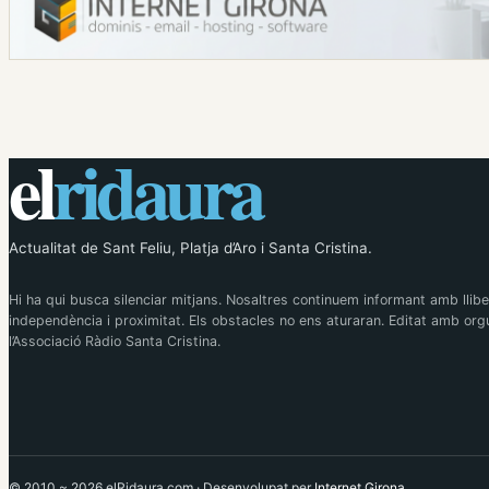
el
ridaura
Actualitat de Sant Feliu, Platja d’Aro i Santa Cristina.
Hi ha qui busca silenciar mitjans. Nosaltres continuem informant amb llibe
independència i proximitat. Els obstacles no ens aturaran. Editat amb orgu
l’Associació Ràdio Santa Cristina.
© 2010 ~ 2026 elRidaura.com · Desenvolupat per
Internet Girona