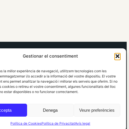
elRidaura.com
Gestionar el consentiment
Avís legal
Política de Privacitat
os la millor experiència de navegació, utilitzem tecnologies com les
Política de Cookies
emmagatzemar i/o accedir a la informació del vostre dispositiu. El vostre
Política Editorial
 ens permet analitzar la navegació i millorar els serveis que oferim. Si no
 cookies o retireu el vostre consentiment, algunes funcionalitats del lloc
o estar disponibles o no funcionar correctament.
ccepta
Denega
Veure preferències
Política de Cookies
Política de Privacitat
Avís legal
Informació local, clara i propera ·
Accés administració