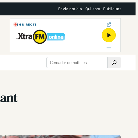
Envia notícia
·
Qui som
·
Publicitat
EN DIRECTE
▶
Cerca
Sant