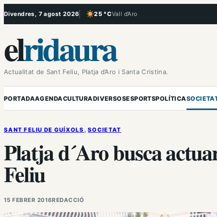
Vés
Divendres, 7 agost 2026
25 °C
Vall d’Aro
, Cel serè
al
el
ridaura
contingut
Actualitat de Sant Feliu, Platja d’Aro i Santa Cristina.
PORTADA
AGENDA
CULTURA
DIVERSOS
ESPORTS
POLÍTICA
SOCIETA
SANT FELIU DE GUÍXOLS
, 
SOCIETAT
Platja d´Aro busca actuar
Feliu
15 FEBRER 2016
REDACCIÓ