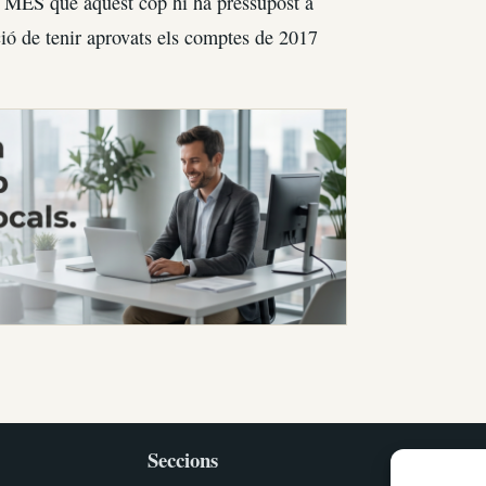
 i MES que aquest cop hi ha pressupost a
ció de tenir aprovats els comptes de 2017
Seccions