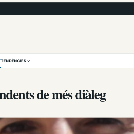
T
TENDÈNCIES
endents de més diàleg