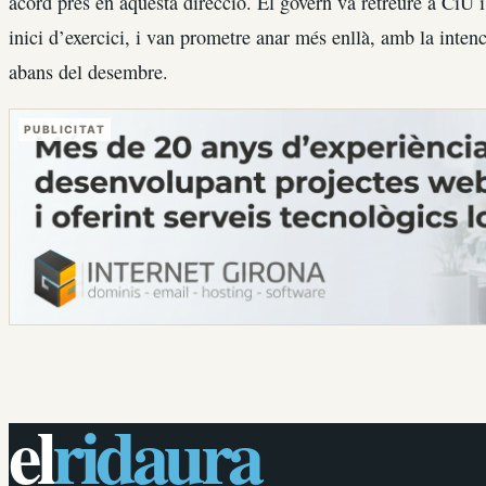
acord pres en aquesta direcció. El govern va retreure a CiU
inici d’exercici, i van prometre anar més enllà, amb la inten
abans del desembre.
PUBLICITAT
el
ridaura