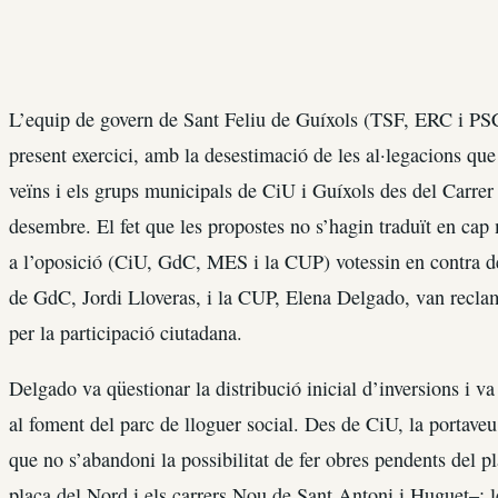
L’equip de govern de Sant Feliu de Guíxols (TSF, ERC i PSC)
present exercici, amb la desestimació de les al·legacions qu
veïns i els grups municipals de CiU i Guíxols des del Carre
desembre. El fet que les propostes no s’hagin traduït en cap
a l’oposició (CiU, GdC, MES i la CUP) votessin en contra de
de GdC, Jordi Lloveras, i la CUP, Elena Delgado, van reclam
per la participació ciutadana.
Delgado va qüestionar la distribució inicial d’inversions i va 
al foment del parc de lloguer social. Des de CiU, la portaveu
que no s’abandoni la possibilitat de fer obres pendents del p
plaça del Nord i els carrers Nou de Sant Antoni i Huguet–; l