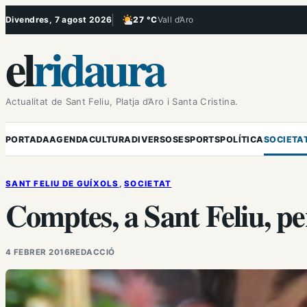
Vés
Divendres, 7 agost 2026
27 °C
Vall d’Aro
, Poc ennuvolat
al
el
ridaura
contingut
Actualitat de Sant Feliu, Platja d’Aro i Santa Cristina.
PORTADA
AGENDA
CULTURA
DIVERSOS
ESPORTS
POLÍTICA
SOCIETA
SANT FELIU DE GUÍXOLS
, 
SOCIETAT
Comptes, a Sant Feliu, p
4 FEBRER 2016
REDACCIÓ