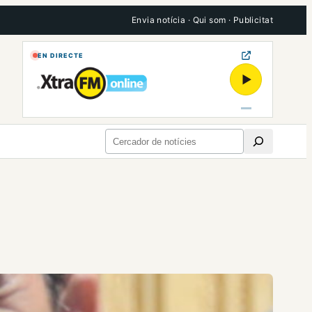
Envia notícia
·
Qui som
·
Publicitat
EN DIRECTE
▶
Cerca