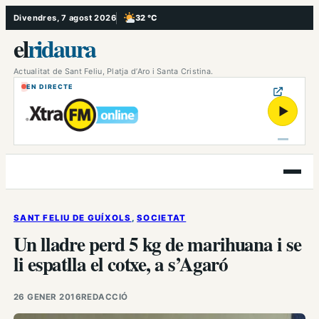
Vés
Divendres, 7 agost 2026
32 °C
, Poc ennuvolat
al
el
ridaura
contingut
Actualitat de Sant Feliu, Platja d’Aro i Santa Cristina.
EN DIRECTE
▶
Obre
el
menú
SANT FELIU DE GUÍXOLS
, 
SOCIETAT
Un lladre perd 5 kg de marihuana i se
li espatlla el cotxe, a s’Agaró
26 GENER 2016
REDACCIÓ