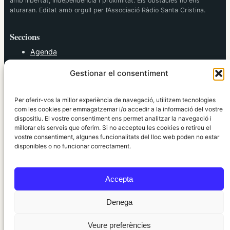
amb llibertat, independència i proximitat. Els obstacles no ens
aturaran. Editat amb orgull per l’Associació Ràdio Santa Cristina.
Seccions
Agenda
Cultura
Gestionar el consentiment
Diversos
Esports
Política
Per oferir-vos la millor experiència de navegació, utilitzem tecnologies
Societat
com les cookies per emmagatzemar i/o accedir a la informació del vostre
dispositiu. El vostre consentiment ens permet analitzar la navegació i
Tendències
millorar els serveis que oferim. Si no accepteu les cookies o retireu el
vostre consentiment, algunes funcionalitats del lloc web poden no estar
elRidaura.com
disponibles o no funcionar correctament.
Avís legal
Política de Privacitat
Accepta
Política de Cookies
Política Editorial
Denega
Veure preferències