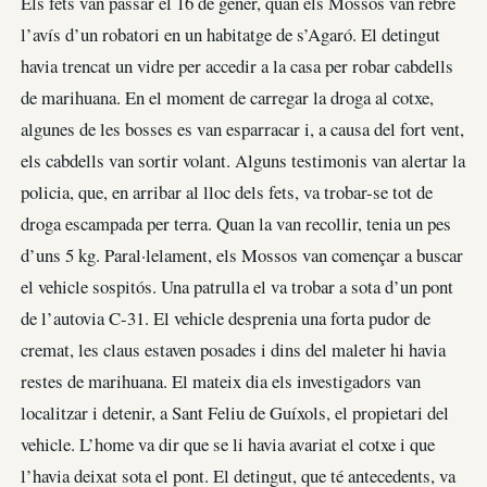
Els fets van passar el 16 de gener, quan els Mossos van rebre
l’avís d’un robatori en un habitatge de s’Agaró. El detingut
havia trencat un vidre per accedir a la casa per robar cabdells
de marihuana. En el moment de carregar la droga al cotxe,
algunes de les bosses es van esparracar i, a causa del fort vent,
els cabdells van sortir volant. Alguns testimonis van alertar la
policia, que, en arribar al lloc dels fets, va trobar-se tot de
droga escampada per terra. Quan la van recollir, tenia un pes
d’uns 5 kg. Paral·lelament, els Mossos van començar a buscar
el vehicle sospitós. Una patrulla el va trobar a sota d’un pont
de l’autovia C-31. El vehicle desprenia una forta pudor de
cremat, les claus estaven posades i dins del maleter hi havia
restes de marihuana. El mateix dia els investigadors van
localitzar i detenir, a Sant Feliu de Guíxols, el propietari del
vehicle. L’home va dir que se li havia avariat el cotxe i que
l’havia deixat sota el pont. El detingut, que té antecedents, va