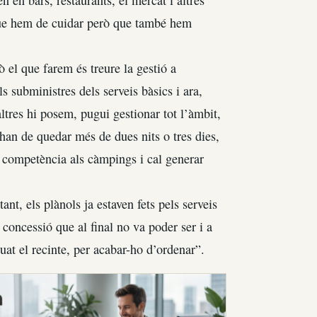
e que hem de cuidar però que també hem
ò el que farem és treure la gestió a
subministres dels serveis bàsics i ara,
ltres hi posem, pugui gestionar tot l’àmbit,
han de quedar més de dues nits o tres dies,
r competència als càmpings i cal generar
nt, els plànols ja estaven fets pels serveis
 concessió que al final no va poder ser i a
uat el recinte, per acabar-ho d’ordenar”.