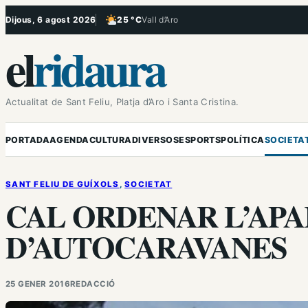
Vés
Dijous, 6 agost 2026
25 °C
Vall d’Aro
, Poc ennuvolat
al
el
ridaura
contingut
Actualitat de Sant Feliu, Platja d’Aro i Santa Cristina.
PORTADA
AGENDA
CULTURA
DIVERSOS
ESPORTS
POLÍTICA
SOCIETA
SANT FELIU DE GUÍXOLS
, 
SOCIETAT
CAL ORDENAR L’AP
D’AUTOCARAVANES
25 GENER 2016
REDACCIÓ