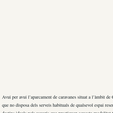
Avui per avui l’aparcament de caravanes situat a l’àmbit de 
que no disposa dels serveis habituals de qualsevol espai reser
destins ideals pels usuaris que practiquen aquesta modalitat t