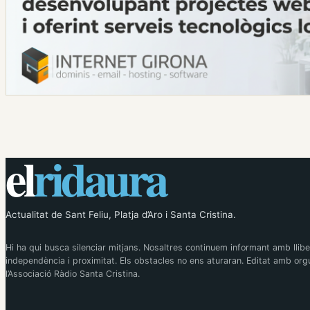
el
ridaura
Actualitat de Sant Feliu, Platja d’Aro i Santa Cristina.
Hi ha qui busca silenciar mitjans. Nosaltres continuem informant amb llibe
independència i proximitat. Els obstacles no ens aturaran. Editat amb orgu
l’Associació Ràdio Santa Cristina.