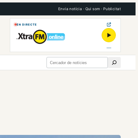
Envia notícia
·
Qui som
·
Publicitat
EN DIRECTE
▶
Cerca