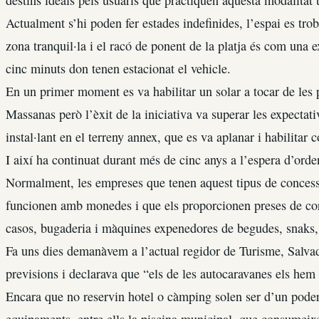
Actualment s’hi poden fer estades indefinides, l’espai es trob
zona tranquil·la i el racó de ponent de la platja és com una 
cinc minuts don tenen estacionat el vehicle.
En un primer moment es va habilitar un solar a tocar de les 
Massanas però l’èxit de la iniciativa va superar les expectati
instal·lant en el terreny annex, que es va aplanar i habilita
I així ha continuat durant més de cinc anys a l’espera d’orde
Normalment, les empreses que tenen aquest tipus de concessió
funcionen amb monedes i que els proporcionen preses de corr
casos, bugaderia i màquines expenedores de begudes, snaks, 
Fa uns dies demanàvem a l’actual regidor de Turisme, Salvad
previsions i declarava que “els de les autocaravanes els hem
Encara que no reservin hotel o càmping solen ser d’un poder a
equipaments, entre ells la piscina municipal, que consumeixen