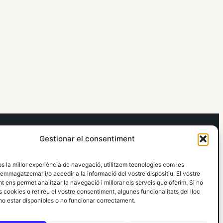
elRidaura.com
Gestionar el consentiment
Avís legal
Política de Privacitat
os la millor experiència de navegació, utilitzem tecnologies com les
Política de Cookies
emmagatzemar i/o accedir a la informació del vostre dispositiu. El vostre
Política Editorial
 ens permet analitzar la navegació i millorar els serveis que oferim. Si no
 cookies o retireu el vostre consentiment, algunes funcionalitats del lloc
o estar disponibles o no funcionar correctament.