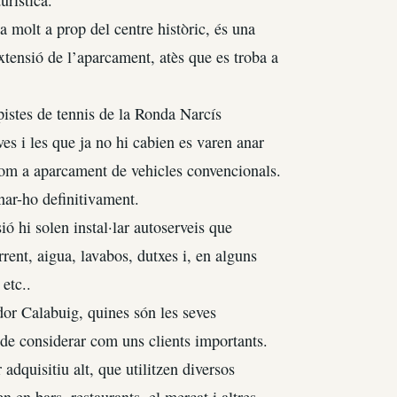
a molt a prop del centre històric, és una
extensió de l’aparcament, atès que es troba a
pistes de tennis de la Ronda Narcís
ves i les que ja no hi cabien es varen anar
r com a aparcament de vehicles convencionals.
nar-ho definitivament.
 hi solen instal·lar autoserveis que
ent, aigua, lavabos, dutxes i, en alguns
etc..
or Calabuig, quines són les seves
 de considerar com uns clients importants.
dquisitiu alt, que utilitzen diversos
 en bars, restaurants, el mercat i altres