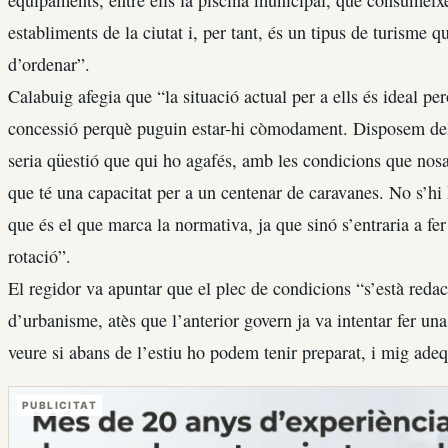
establiments de la ciutat i, per tant, és un tipus de turism
d’ordenar”.
Calabuig afegia que “la situació actual per a ells és ideal per
concessió perquè puguin estar-hi còmodament. Disposem dels 
seria qüestió que qui ho agafés, amb les condicions que nosa
que té una capacitat per a un centenar de caravanes. No s’hi 
que és el que marca la normativa, ja que sinó s’entraria a fe
rotació”.
El regidor va apuntar que el plec de condicions “s’està redacta
d’urbanisme, atès que l’anterior govern ja va intentar fer una
veure si abans de l’estiu ho podem tenir preparat, i mig adeq
PUBLICITAT