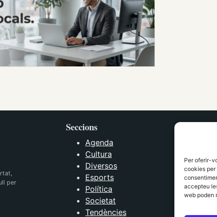
Seccions
Agenda
Cultura
Per oferir-v
Diversos
cookies per 
rtat,
Esports
consentiment
ll per
accepteu les
Política
web poden n
Societat
Tendències