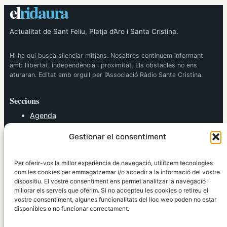
el
ridaura
Actualitat de Sant Feliu, Platja d’Aro i Santa Cristina.
Hi ha qui busca silenciar mitjans. Nosaltres continuem informant
amb llibertat, independència i proximitat. Els obstacles no ens
aturaran. Editat amb orgull per l’Associació Ràdio Santa Cristina.
Seccions
Agenda
Cultura
Gestionar el consentiment
Diversos
Esports
Política
Per oferir-vos la millor experiència de navegació, utilitzem tecnologies
Societat
com les cookies per emmagatzemar i/o accedir a la informació del vostre
dispositiu. El vostre consentiment ens permet analitzar la navegació i
Tendències
millorar els serveis que oferim. Si no accepteu les cookies o retireu el
vostre consentiment, algunes funcionalitats del lloc web poden no estar
elRidaura.com
disponibles o no funcionar correctament.
Avís legal