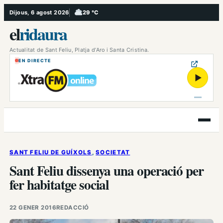
Vés
Dijous, 6 agost 2026
29 °C
, Ennuvolat
al
el
ridaura
contingut
Actualitat de Sant Feliu, Platja d’Aro i Santa Cristina.
EN DIRECTE
▶
Obre
el
menú
SANT FELIU DE GUÍXOLS
, 
SOCIETAT
Sant Feliu dissenya una operació per
fer habitatge social
22 GENER 2016
REDACCIÓ