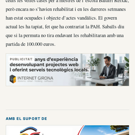
cedís les velles cases per a mestres de l’escola Baldiri Reixac,
però encara no s’havien rehabilitat i en les darreres setmanes
han estat ocupades i objecte d’actes vandàlics. El govern
actual les ha tapiat, fet que ha contrariat la PAH. Saballs diu
que si la permuta no tira endavant les rehabilitaran amb una
partida de 100.000 euros.
PUBLICITAT
AMB EL SUPORT DE