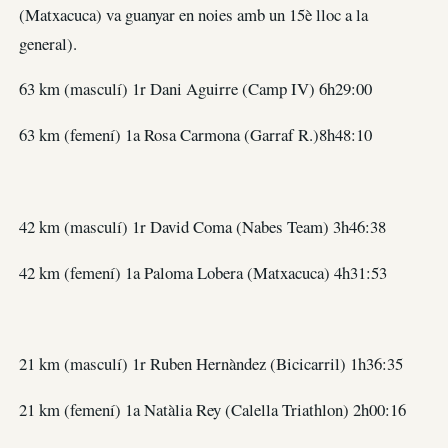
(Matxacuca) va guanyar en noies amb un 15è lloc a la
general).
63 km (masculí) 1r Dani Aguirre (Camp IV) 6h29:00
63 km (femení) 1a Rosa Carmona (Garraf R.)8h48:10
42 km (masculí) 1r David Coma (Nabes Team) 3h46:38
42 km (femení) 1a Paloma Lobera (Matxacuca) 4h31:53
21 km (masculí) 1r Ruben Hernàndez (Bicicarril) 1h36:35
21 km (femení) 1a Natàlia Rey (Calella Triathlon) 2h00:16