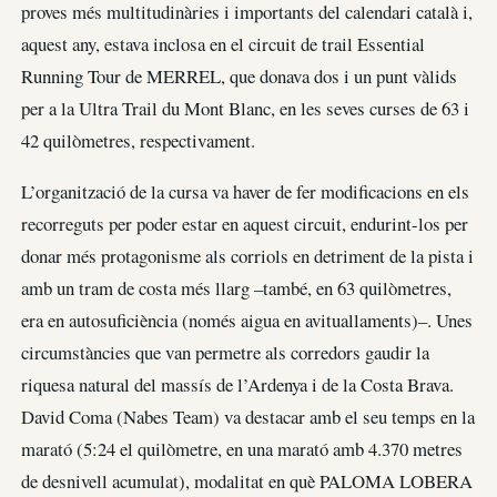
proves més multitudinàries i importants del calendari català i,
aquest any, estava inclosa en el circuit de trail Essential
Running Tour de MERREL, que donava dos i un punt vàlids
per a la Ultra Trail du Mont Blanc, en les seves curses de 63 i
42 quilòmetres, respectivament.
L’organització de la cursa va haver de fer modificacions en els
recorreguts per poder estar en aquest circuit, endurint-los per
donar més protagonisme als corriols en detriment de la pista i
amb un tram de costa més llarg –també, en 63 quilòmetres,
era en autosuficiència (només aigua en avituallaments)–. Unes
circumstàncies que van permetre als corredors gaudir la
riquesa natural del massís de l’Ardenya i de la Costa Brava.
David Coma (Nabes Team) va destacar amb el seu temps en la
marató (5:24 el quilòmetre, en una marató amb 4.370 metres
de desnivell acumulat), modalitat en què PALOMA LOBERA