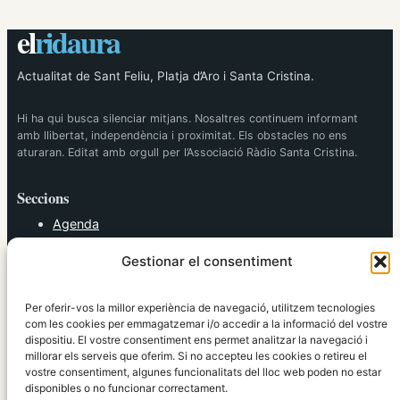
el
ridaura
Actualitat de Sant Feliu, Platja d’Aro i Santa Cristina.
Hi ha qui busca silenciar mitjans. Nosaltres continuem informant
amb llibertat, independència i proximitat. Els obstacles no ens
aturaran. Editat amb orgull per l’Associació Ràdio Santa Cristina.
Seccions
Agenda
Cultura
Gestionar el consentiment
Diversos
Esports
Política
Per oferir-vos la millor experiència de navegació, utilitzem tecnologies
Societat
com les cookies per emmagatzemar i/o accedir a la informació del vostre
dispositiu. El vostre consentiment ens permet analitzar la navegació i
Tendències
millorar els serveis que oferim. Si no accepteu les cookies o retireu el
vostre consentiment, algunes funcionalitats del lloc web poden no estar
elRidaura.com
disponibles o no funcionar correctament.