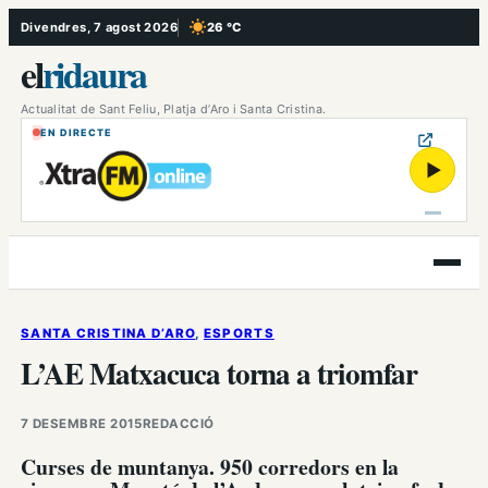
Vés
Divendres, 7 agost 2026
26 °C
, Cel serè
al
el
ridaura
contingut
Actualitat de Sant Feliu, Platja d’Aro i Santa Cristina.
EN DIRECTE
▶
Obre
el
menú
SANTA CRISTINA D’ARO
, 
ESPORTS
L’AE Matxacuca torna a triomfar
7 DESEMBRE 2015
REDACCIÓ
Curses de muntanya. 950 corredors en la