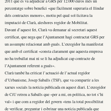
2011 que es va adjudicar a GRS per 12.000 euros més un
percentatge sobre benefici «que fàcilment superaria el llindar
dels contractes menors», motiu pel qual sol·licitava la
imputació de Clarà, aleshores regidor de Mobilitat.
Davant d’aquest fet, Clarà va demanar al secretari aquest
certificat, que nega que l’Ajuntament hagi contractat GRS per
un assumpte relacionat amb guals. L’exregidor ha manifestat
que amb el certificat «consta clarament que aquesta empresa
no ha treballat mai ni se li ha adjudicat cap contracte de
l’Ajuntament referent a guals».
Clarà també ha criticat l’actuació de l’actual regidor
d’Urbanisme, Josep Saballs (TSF), que va compartir a les
xarxes socials la notícia publicada en aquest diari. L’exregidor
de CiU retreu a Saballs que «per a mi, en política, no tot s’hi
val» i que com a regidor del govern «tens la total possibilitat
de verificar, preguntar i esbrinar una notícia publicada que