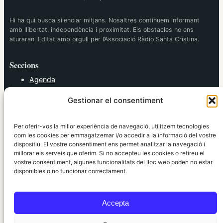
Hi ha qui busca silenciar mitjans. Nosaltres continuem informant
amb llibertat, independència i proximitat. Els obstacles no ens
aturaran. Editat amb orgull per l’Associació Ràdio Santa Cristina.
Seccions
Agenda
Cultura
Gestionar el consentiment
Diversos
Esports
Política
Per oferir-vos la millor experiència de navegació, utilitzem tecnologies
Societat
com les cookies per emmagatzemar i/o accedir a la informació del vostre
dispositiu. El vostre consentiment ens permet analitzar la navegació i
Tendències
millorar els serveis que oferim. Si no accepteu les cookies o retireu el
vostre consentiment, algunes funcionalitats del lloc web poden no estar
elRidaura.com
disponibles o no funcionar correctament.
Avís legal
Política de Privacitat
Accepta
Política de Cookies
Política Editorial