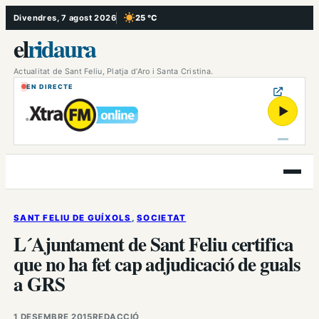
Vés
Divendres, 7 agost 2026
25 °C
, Cel serè
al
el
ridaura
contingut
Actualitat de Sant Feliu, Platja d’Aro i Santa Cristina.
EN DIRECTE
▶
Obre
el
menú
SANT FELIU DE GUÍXOLS
, 
SOCIETAT
L´Ajuntament de Sant Feliu certifica
que no ha fet cap adjudicació de guals
a GRS
1 DESEMBRE 2015
REDACCIÓ