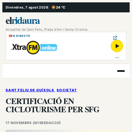
Vés
Divendres, 7 agost 2026
24 °C
, Cel serè
al
el
ridaura
contingut
Actualitat de Sant Feliu, Platja d’Aro i Santa Cristina.
EN DIRECTE
▶
Obre
el
menú
SANT FELIU DE GUÍXOLS
, 
SOCIETAT
CERTIFICACIÓ EN
CICLOTURISME PER SFG
17 NOVEMBRE 2015
REDACCIÓ