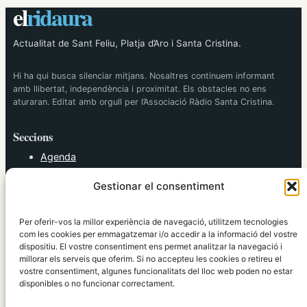
el
ridaura
Actualitat de Sant Feliu, Platja d’Aro i Santa Cristina.
Hi ha qui busca silenciar mitjans. Nosaltres continuem informant
amb llibertat, independència i proximitat. Els obstacles no ens
aturaran. Editat amb orgull per l’Associació Ràdio Santa Cristina.
Seccions
Agenda
Cultura
Gestionar el consentiment
Diversos
Esports
Política
Per oferir-vos la millor experiència de navegació, utilitzem tecnologies
Societat
com les cookies per emmagatzemar i/o accedir a la informació del vostre
dispositiu. El vostre consentiment ens permet analitzar la navegació i
Tendències
millorar els serveis que oferim. Si no accepteu les cookies o retireu el
vostre consentiment, algunes funcionalitats del lloc web poden no estar
elRidaura.com
disponibles o no funcionar correctament.
Avís legal