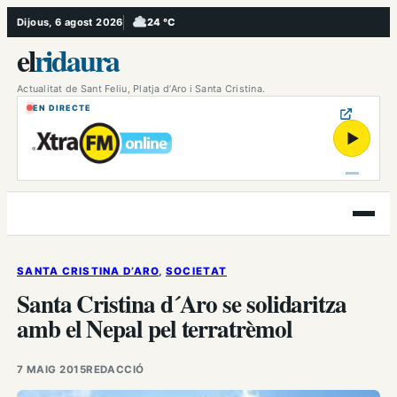
Vés
Dijous, 6 agost 2026
24 °C
, Ennuvolat
al
el
ridaura
contingut
Actualitat de Sant Feliu, Platja d’Aro i Santa Cristina.
EN DIRECTE
▶
Obre
el
menú
SANTA CRISTINA D’ARO
, 
SOCIETAT
Santa Cristina d´Aro se solidaritza
amb el Nepal pel terratrèmol
7 MAIG 2015
REDACCIÓ