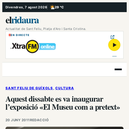
Vés
Divendres, 7 agost 2026
29 °C
, Poc ennuvolat
al
el
ridaura
contingut
Actualitat de Sant Feliu, Platja d’Aro i Santa Cristina.
EN DIRECTE
▶
Obre
el
menú
SANT FELIU DE GUÍXOLS
, 
CULTURA
Aquest dissabte es va inaugurar
l’exposició «El Museu com a pretext»
20 JUNY 2011
REDACCIÓ