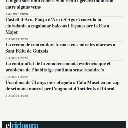
L’aigua surt amb color a Sant Feliu i genera inquietud
entre alguns veïns
7 AGOST 2026
Castell d’Aro, Platja d’Aro i S’Agaró convida la
ciutadania a engalanar balcons i façanes per la Festa
Major
6 AGOST 2026
La crema de contenidors torna a encendre les alarmes a
Sant Feliu de Guíxols
6 AGOST 2026
La continuïtat de la zona tensionada evidencia que el
problema de l’habitatge continua sense resoldre’s
5 AGOST 2026
Una dona de 74 anys mor ofegada a Cala Maset en un cap
de setmana marcat per l’augment d’incidents al litoral
3 AGOST 2026
el
ridaura