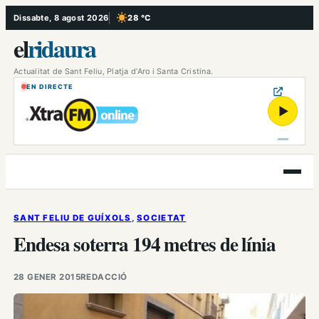
Vés
Dissabte, 8 agost 2026
28 °C
, Cel serè
al
el
ridaura
contingut
Actualitat de Sant Feliu, Platja d’Aro i Santa Cristina.
EN DIRECTE
▶
Obre
el
menú
SANT FELIU DE GUÍXOLS
, 
SOCIETAT
Endesa soterra 194 metres de línia
28 GENER 2015
REDACCIÓ