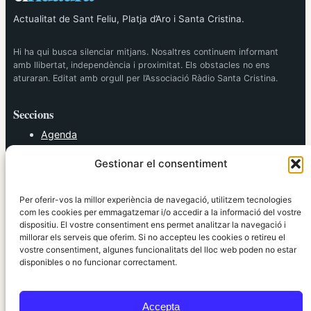
Actualitat de Sant Feliu, Platja d’Aro i Santa Cristina.
Hi ha qui busca silenciar mitjans. Nosaltres continuem informant
amb llibertat, independència i proximitat. Els obstacles no ens
aturaran. Editat amb orgull per l’Associació Ràdio Santa Cristina.
Seccions
Agenda
Cultura
Gestionar el consentiment
Diversos
Esports
Política
Per oferir-vos la millor experiència de navegació, utilitzem tecnologies
Societat
com les cookies per emmagatzemar i/o accedir a la informació del vostre
dispositiu. El vostre consentiment ens permet analitzar la navegació i
Tendències
millorar els serveis que oferim. Si no accepteu les cookies o retireu el
vostre consentiment, algunes funcionalitats del lloc web poden no estar
elRidaura.com
disponibles o no funcionar correctament.
Avís legal
Política de Privacitat
Accepta