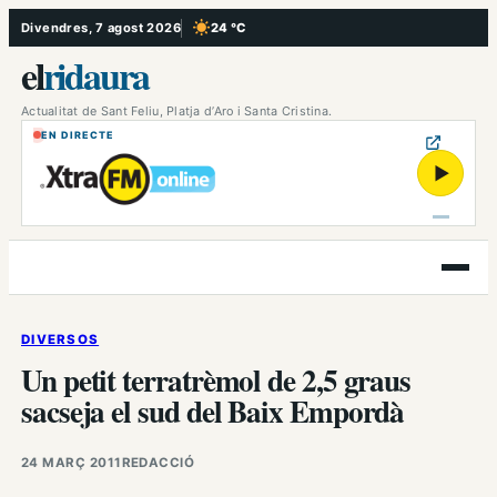
Vés
Divendres, 7 agost 2026
24 °C
, Cel serè
al
el
ridaura
contingut
Actualitat de Sant Feliu, Platja d’Aro i Santa Cristina.
EN DIRECTE
▶
Obre
el
menú
DIVERSOS
Un petit terratrèmol de 2,5 graus
sacseja el sud del Baix Empordà
24 MARÇ 2011
REDACCIÓ