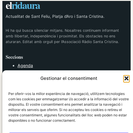
el
ridaura
Actualitat de Sant Feliu, Platja d’Aro i Santa Cristina.
Hi ha qui busca silenciar mitjans. Nosaltres continuem informant
amb llibertat, independència i proximitat. Els obstacles no ens
aturaran. Editat amb orgull per l’Associació Ràdio Santa Cristina.
Seccions
Agenda
Cultura
Gestionar el consentiment
Diversos
Esports
Política
Per oferir-vos la millor experiència de navegació, utilitzem tecnologies
Societat
com les cookies per emmagatzemar i/o accedir a la informació del vostre
dispositiu. El vostre consentiment ens permet analitzar la navegació i
Tendències
millorar els serveis que oferim. Si no accepteu les cookies o retireu el
vostre consentiment, algunes funcionalitats del lloc web poden no estar
elRidaura.com
disponibles o no funcionar correctament.
Avís legal