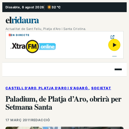
Vés
Dissabte, 8 agost 2026
32 °C
, Cel serè
al
el
ridaura
contingut
Actualitat de Sant Feliu, Platja d’Aro i Santa Cristina.
EN DIRECTE
▶
Obre
el
menú
CASTELL D’ARO, PLATJA D’ARO I S’AGARÓ.
, 
SOCIETAT
Paladium, de Platja d’Aro, obrirà per
Setmana Santa
17 MARÇ 2011
REDACCIÓ