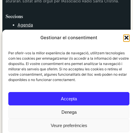
aturaran. Editat amb orgull per l’Associació Ràdio Santa Cristina.
Seccions
Agenda
Cultura
Gestionar el consentiment
Diversos
Esports
Política
Per oferir-vos la millor experiència de navegació, utilitzem tecnologies
Societat
com les cookies per emmagatzemar i/o accedir a la informació del vostre
dispositiu. El vostre consentiment ens permet analitzar la navegació i
Tendències
millorar els serveis que oferim. Si no accepteu les cookies o retireu el
vostre consentiment, algunes funcionalitats del lloc web poden no estar
elRidaura.com
disponibles o no funcionar correctament.
Avís legal
Política de Privacitat
Accepta
Política de Cookies
Política Editorial
Denega
Veure preferències