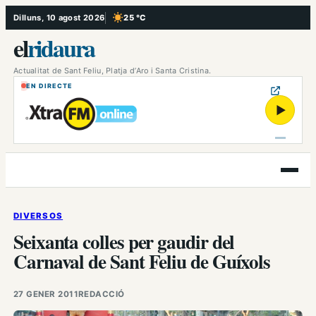
Vés
Dilluns, 10 agost 2026
25 °C
, Cel serè
al
el
ridaura
contingut
Actualitat de Sant Feliu, Platja d’Aro i Santa Cristina.
EN DIRECTE
▶
Obre
el
menú
DIVERSOS
Seixanta colles per gaudir del
Carnaval de Sant Feliu de Guíxols
27 GENER 2011
REDACCIÓ