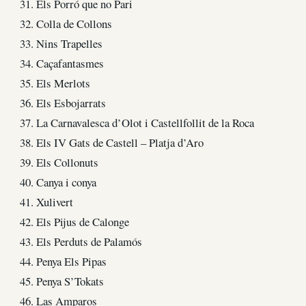
31. Els Porró que no Pari
32. Colla de Collons
33. Nins Trapelles
34. Caçafantasmes
35. Els Merlots
36. Els Esbojarrats
37. La Carnavalesca d’Olot i Castellfollit de la Roca
38. Els IV Gats de Castell – Platja d’Aro
39. Els Collonuts
40. Canya i conya
41. Xulivert
42. Els Pijus de Calonge
43. Els Perduts de Palamós
44. Penya Els Pipas
45. Penya S’Tokats
46. Las Amparos