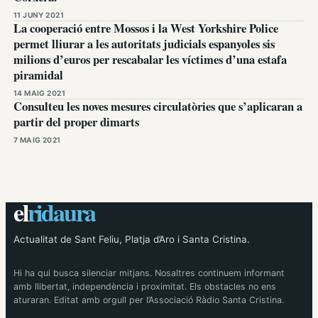
11 JUNY 2021
La cooperació entre Mossos i la West Yorkshire Police
permet lliurar a les autoritats judicials espanyoles sis
milions d’euros per rescabalar les víctimes d’una estafa
piramidal
14 MAIG 2021
Consulteu les noves mesures circulatòries que s’aplicaran a
partir del proper dimarts
7 MAIG 2021
el
ridaura
Actualitat de Sant Feliu, Platja d’Aro i Santa Cristina.
Hi ha qui busca silenciar mitjans. Nosaltres continuem informant
amb llibertat, independència i proximitat. Els obstacles no ens
aturaran. Editat amb orgull per l’Associació Ràdio Santa Cristina.