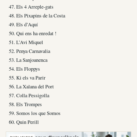
47. Els 4 Arreple-gats
48. Els Pixapins de la Costa
49. Els d’Aquí
50. Qui ens ha enredat !
51. L’Avi Miquel
52. Penya Carnavalia
53. La Sanjoanenca
54. Els Floppys
55. Ki els va Parir
56. La Xalana del Port
57. Colla Pessigolla
58. Els Trompes
59. Somos los que Somos
60. Quin Perill