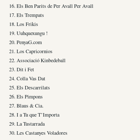
16. Els Ben Parits de Per Avall Per Avall
17. Els Trempats
18. Los Frikis
19. Uuhquexungu !
20. PenyaG.com
21. Los Capricornios
22. Associació Kinbedeball
23. Dit i Fet
24. Colla Vas Dat
25. Els Descarrilats
26. Els Pimpons
27. Blaus & Cia.
28. I a Tu que T’Importa
29. La Tustarrada
30. Les Castanyes Voladores