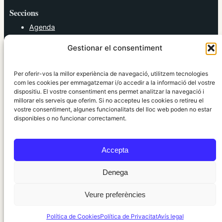
Seccions
Agenda
Cultura
Gestionar el consentiment
Diversos
Esports
Política
Per oferir-vos la millor experiència de navegació, utilitzem tecnologies
Societat
com les cookies per emmagatzemar i/o accedir a la informació del vostre
dispositiu. El vostre consentiment ens permet analitzar la navegació i
Tendències
millorar els serveis que oferim. Si no accepteu les cookies o retireu el
vostre consentiment, algunes funcionalitats del lloc web poden no estar
elRidaura.com
disponibles o no funcionar correctament.
Avís legal
Política de Privacitat
Accepta
Política de Cookies
Política Editorial
Denega
Veure preferències
© 2010 ~ 2026 elRidaura.com · Desenvolupat per
Internet Girona
Política de Cookies
Política de Privacitat
Avís legal
Informació local, clara i propera ·
Accés administració