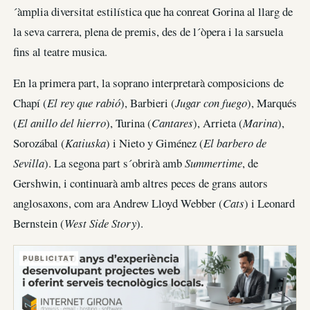
´àmplia diversitat estilística que ha conreat Gorina al llarg de
la seva carrera, plena de premis, des de l´òpera i la sarsuela
fins al teatre musica.
En la primera part, la soprano interpretarà composicions de
Chapí (
El rey que rabió
), Barbieri (
Jugar con fuego
), Marqués
(
El anillo del hierro
), Turina (
Cantares
), Arrieta (
Marina
),
Sorozábal (
Katiuska
) i Nieto y Giménez (
El barbero de
Sevilla
). La segona part s´obrirà amb
Summertime
, de
Gershwin, i continuarà amb altres peces de grans autors
anglosaxons, com ara Andrew Lloyd Webber (
Cats
) i Leonard
Bernstein (
West Side Story
).
PUBLICITAT