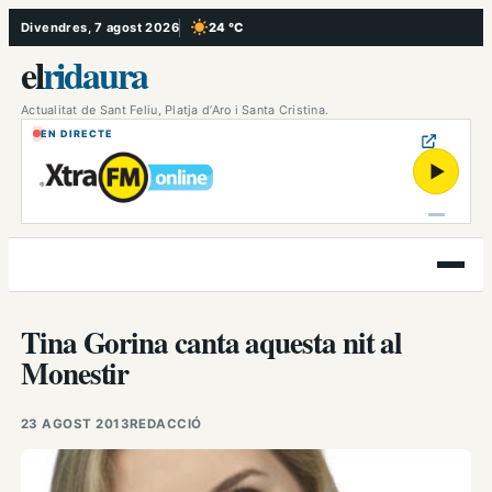
Vés
Divendres, 7 agost 2026
24 °C
, Cel serè
al
el
ridaura
contingut
Actualitat de Sant Feliu, Platja d’Aro i Santa Cristina.
EN DIRECTE
▶
Obre
el
menú
Tina Gorina canta aquesta nit al
Monestir
23 AGOST 2013
REDACCIÓ