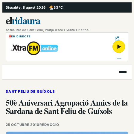
Vés
Dissabte, 8 agost 2026
33 °C
, Poc ennuvolat
al
el
ridaura
contingut
Actualitat de Sant Feliu, Platja d’Aro i Santa Cristina.
EN DIRECTE
▶
Obre
el
menú
SANT FELIU DE GUÍXOLS
50è Aniversari Agrupació Amics de la
Sardana de Sant Feliu de Guíxols
25 OCTUBRE 2010
REDACCIÓ