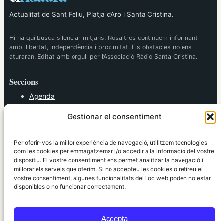
Actualitat de Sant Feliu, Platja d’Aro i Santa Cristina.
Hi ha qui busca silenciar mitjans. Nosaltres continuem informant
amb llibertat, independència i proximitat. Els obstacles no ens
aturaran. Editat amb orgull per l’Associació Ràdio Santa Cristina.
Seccions
Agenda
Cultura
Gestionar el consentiment
Diversos
Esports
Política
Per oferir-vos la millor experiència de navegació, utilitzem tecnologies
Societat
com les cookies per emmagatzemar i/o accedir a la informació del vostre
dispositiu. El vostre consentiment ens permet analitzar la navegació i
Tendències
millorar els serveis que oferim. Si no accepteu les cookies o retireu el
vostre consentiment, algunes funcionalitats del lloc web poden no estar
elRidaura.com
disponibles o no funcionar correctament.
Avís legal
Política de Privacitat
Accepta