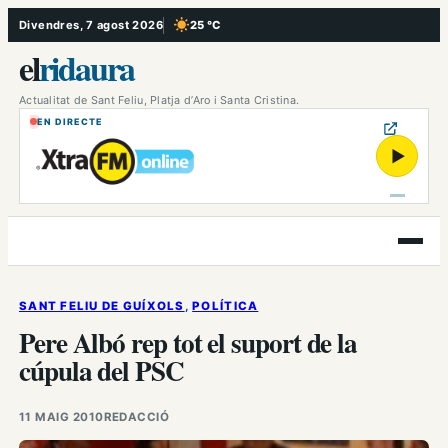
Vés
Divendres, 7 agost 2026
25 °C
, Cel serè
al
el
ridaura
contingut
Actualitat de Sant Feliu, Platja d’Aro i Santa Cristina.
EN DIRECTE
▶
Obre
el
menú
SANT FELIU DE GUÍXOLS
, 
POLÍTICA
Pere Albó rep tot el suport de la
cúpula del PSC
11 MAIG 2010
REDACCIÓ