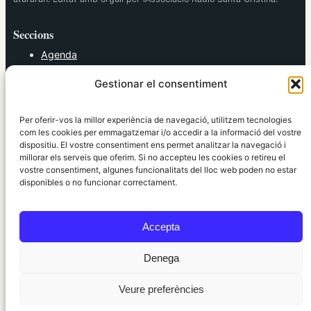
Seccions
Agenda
Cultura
Gestionar el consentiment
Diversos
Esports
Política
Per oferir-vos la millor experiència de navegació, utilitzem tecnologies
Societat
com les cookies per emmagatzemar i/o accedir a la informació del vostre
dispositiu. El vostre consentiment ens permet analitzar la navegació i
Tendències
millorar els serveis que oferim. Si no accepteu les cookies o retireu el
vostre consentiment, algunes funcionalitats del lloc web poden no estar
elRidaura.com
disponibles o no funcionar correctament.
Avís legal
Política de Privacitat
Accepta
Política de Cookies
Política Editorial
Denega
Veure preferències