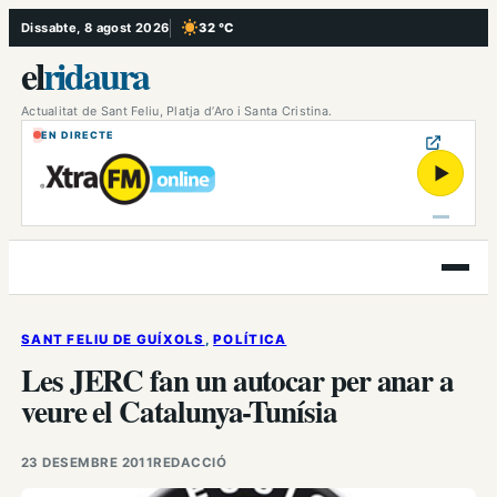
Vés
Dissabte, 8 agost 2026
32 °C
, Cel serè
al
el
ridaura
contingut
Actualitat de Sant Feliu, Platja d’Aro i Santa Cristina.
EN DIRECTE
▶
Obre
el
menú
SANT FELIU DE GUÍXOLS
, 
POLÍTICA
Les JERC fan un autocar per anar a
veure el Catalunya-Tunísia
23 DESEMBRE 2011
REDACCIÓ