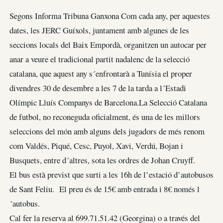
Segons Informa Tribuna Ganxona Com cada any, per aquestes
dates, les JERC Guíxols, juntament amb algunes de les
seccions locals del Baix Empordà, organitzen un autocar per
anar a veure el tradicional partit nadalenc de la selecció
catalana, que aquest any s´enfrontarà a Tunísia el proper
divendres 30 de desembre a les 7 de la tarda a l´Estadi
Olímpic Lluís Companys de Barcelona.La Selecció Catalana
de futbol, no reconeguda oficialment, és una de les millors
seleccions del món amb alguns dels jugadors de més renom
com Valdés, Piqué, Cesc, Puyol, Xavi, Verdú, Bojan i
Busquets, entre d´altres, sota les ordres de Johan Cruyff.
El bus està previst que surti a les 16h de l’estació d’autobusos
de Sant Feliu. El preu és de 15€ amb entrada i 8€ només l
´autobus.
Cal fer la reserva al 699.71.51.42 (Georgina) o a través del