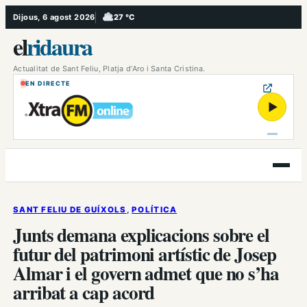
Vés
Dijous, 6 agost 2026
27 °C
, Ennuvolat
al
el
ridaura
contingut
Actualitat de Sant Feliu, Platja d’Aro i Santa Cristina.
EN DIRECTE
▶
Obre
el
menú
SANT FELIU DE GUÍXOLS
, 
POLÍTICA
Junts demana explicacions sobre el
futur del patrimoni artístic de Josep
Almar i el govern admet que no s’ha
arribat a cap acord