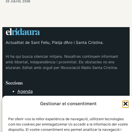
23 JULIOL 2026
el
ridaura
Actualitat de Sant Feliu, Platja d’Aro i Santa Cristina.
Hi ha qui busca silenciar mitjans. Nosaltres continuem informant
amb llibertat, independència i proximitat. Els obstacles no ens
aturaran. Editat amb orgull per l’Associació Ràdio Santa Cristina.
Seccions
Agenda
Cultura
Gestionar el consentiment
Diversos
Esports
Política
Per oferir-vos la millor experiència de navegació, utilitzem tecnologies
Societat
com les cookies per emmagatzemar i/o accedir a la informació del vostre
dispositiu. El vostre consentiment ens permet analitzar la navegació i
Tendències