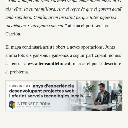
“Aquest mapa interactiu demostra que quan dones eines útils
als veïns, la ciutat millora. Ara el repte és que el govern actuï
amb rapidesa. Continuarem insistint perquè totes aquestes
incidències s’atenguin com cal.”
afirma el portaveu Toni
Carrión.
El mapa continuarà actiu i obert a noves aportacions. Junts
anima tots els ganxons i ganxones a seguir participant: només
www.femsantfeliu.cat
cal entrar a
, marcar el punt i descriure
el problema.
PUBLICITAT