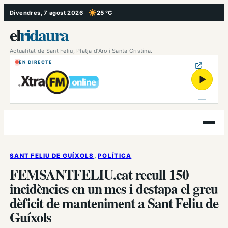
Vés
Divendres, 7 agost 2026
25 °C
, Cel serè
al
el
ridaura
contingut
Actualitat de Sant Feliu, Platja d’Aro i Santa Cristina.
EN DIRECTE
▶
Obre
el
menú
SANT FELIU DE GUÍXOLS
, 
POLÍTICA
FEMSANTFELIU.cat recull 150
incidències en un mes i destapa el greu
dèficit de manteniment a Sant Feliu de
Guíxols