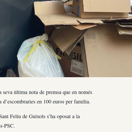
 la seva última nota de premsa que en només
xa d’escombraries en 100 euros per família.
 Sant Feliu de Guíxols s’ha oposat a la
as-PSC.