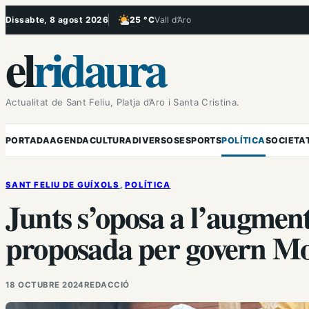
Vés
Dissabte, 8 agost 2026
25 °C
Vall d’Aro
, Poc ennuvolat
al
el
ridaura
contingut
Actualitat de Sant Feliu, Platja d’Aro i Santa Cristina.
PORTADA
AGENDA
CULTURA
DIVERSOS
ESPORTS
POLÍTICA
SOCIETA
SANT FELIU DE GUÍXOLS
, 
POLÍTICA
Junts s’oposa a l’augment
proposada per govern M
18 OCTUBRE 2024
REDACCIÓ