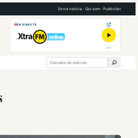
Envia notícia
·
Qui som
·
Publicitat
EN DIRECTE
▶
Cerca
s