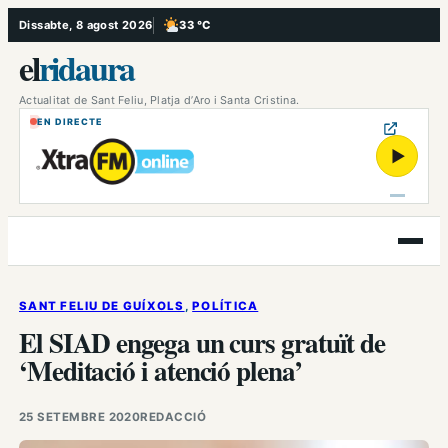
Vés
Dissabte, 8 agost 2026
33 °C
, Poc ennuvolat
al
el
ridaura
contingut
Actualitat de Sant Feliu, Platja d’Aro i Santa Cristina.
EN DIRECTE
▶
Obre
el
menú
SANT FELIU DE GUÍXOLS
, 
POLÍTICA
El SIAD engega un curs gratuït de
‘Meditació i atenció plena’
25 SETEMBRE 2020
REDACCIÓ