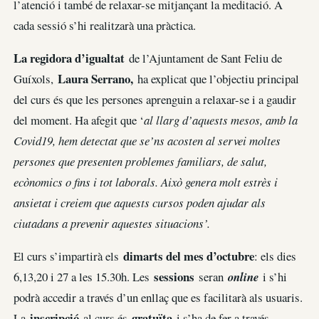
l’atenció i també de relaxar-se mitjançant la meditació. A
cada sessió s’hi realitzarà una pràctica.
La regidora d’igualtat
de l’Ajuntament de Sant Feliu de
Laura Serrano,
Guíxols,
ha explicat que l’objectiu principal
del curs és que les persones aprenguin a relaxar-se i a gaudir
del moment. Ha afegit que ‘
al llarg d’aquests mesos, amb la
Covid19, hem detectat que se’ns acosten al servei moltes
persones que presenten problemes familiars, de salut,
ecònomics o fins i tot laborals. Això genera molt estrès i
ansietat i creiem que aquests cursos poden ajudar als
ciutadans a prevenir aquestes situacions’.
dimarts del mes d’octubre
El curs s’impartirà els
: els dies
sessions
6,13,20 i 27 a les 15.30h. Les
seran
online
i s’hi
podrà accedir a través d’un enllaç que es facilitarà als usuaris.
inscripció
gratuïta
La
al curs és
i s’ha de fer a través