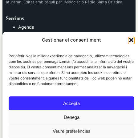
aturaran. Editat amb orgull per l’Associació Ràdio Santa Cristina.
Seccions
Agenda
Cultura
Gestionar el consentiment
Diversos
Esports
Política
Per oferir-vos la millor experiència de navegació, utilitzem tecnologies
Societat
com les cookies per emmagatzemar i/o accedir a la informació del vostre
dispositiu. El vostre consentiment ens permet analitzar la navegació i
Tendències
millorar els serveis que oferim. Si no accepteu les cookies o retireu el
vostre consentiment, algunes funcionalitats del lloc web poden no estar
elRidaura.com
disponibles o no funcionar correctament.
Avís legal
Política de Privacitat
Accepta
Política de Cookies
Política Editorial
Denega
Veure preferències