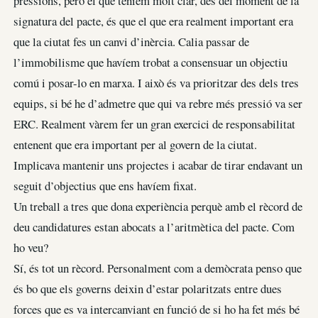
pressions, però el que teníem molt clar, des del moment de la
signatura del pacte, és que el que era realment important era
que la ciutat fes un canvi d’inèrcia. Calia passar de
l’immobilisme que havíem trobat a consensuar un objectiu
comú i posar-lo en marxa. I això és va prioritzar des dels tres
equips, si bé he d’admetre que qui va rebre més pressió va ser
ERC. Realment vàrem fer un gran exercici de responsabilitat
entenent que era important per al govern de la ciutat.
Implicava mantenir uns projectes i acabar de tirar endavant un
seguit d’objectius que ens havíem fixat.
Un treball a tres que dona experiència perquè amb el rècord de
deu candidatures estan abocats a l’aritmètica del pacte. Com
ho veu?
Sí, és tot un rècord. Personalment com a demòcrata penso que
és bo que els governs deixin d’estar polaritzats entre dues
forces que es va intercanviant en funció de si ho ha fet més bé