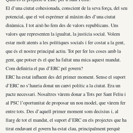
El d’una ciutat cohesionada, conscient de la seva força, del seu
potencial, que el vol esprémer al màxim des d’una ciutat
dinàmica. I tot això ho fem des de valors republicans. Uns
valors que representen la igualtat, la justícia social. Volem
estar molt atents a les polítiques socials i fer costat a la gent,
que és el nostre principal actiu. Tot per fer les coses amb la
gent, que potser és el que ha faltat una mica aquest mandat.
Com definiria el pas d’ERC pel govern?
ERC ha estat influent des del primer moment. Sense el suport
d’ERC no s’hauria donat un canvi polític a la ciutat. Era un
pacte necessari. Nosaltres vàrem donar a Tots per Sant Feliu i
al PSC l’oportunitat de proposar un nou model, que vàrem fer
entre tots. Des d’aquell primer moment som decisius i, al
llarg de tot el mandat, el suport d’ERC en els projectes que ha
tirat endavant el govern ha estat clau, principalment perquè