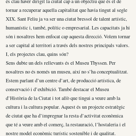
és clau haver dirigit la ciutat cap a un objectiu que és el de
tornar a recuperar aquella capitalitat que havia tingut al segle
XIX. Sant Feliu ja va ser una ciutat bressol de talent artístic,
humanístic i, també, polític o empresarial. Les capacitats ja hi
són i nosaltres hem enfocat cap aquesta direcció. Volem tornar
a ser capital al territori a través dels nostres principals valors.
I, els projectes clau, quins són?
Sens dubte un dels rellevants és el Museu Thyssen. Per
nosaltres no és només un museu, així no s’ha conceptualitzat.
Estem parlant d’un centre d’art, de producció artística, de
conservació i d’exhibició. També destacar el Museu
d’Història de la Ciutat i tot allò que tingui a veure amb la
cultura i la cultura popular. Aquest és un projecte estratègic
de ciutat que ha d’impregnar la resta d’activitat econòmica
que té a veure amb el comerç, la restauració, l’hostaleria i el
nostre model econòmic turístic sostenible i de qualitat.