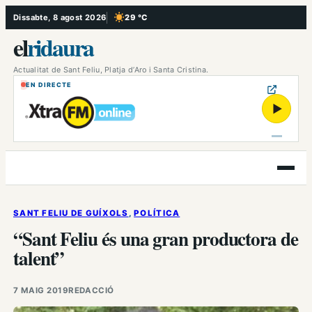
Vés
Dissabte, 8 agost 2026
29 °C
, Cel serè
al
el
ridaura
contingut
Actualitat de Sant Feliu, Platja d’Aro i Santa Cristina.
EN DIRECTE
▶
Obre
el
menú
SANT FELIU DE GUÍXOLS
, 
POLÍTICA
“Sant Feliu és una gran productora de
talent”
7 MAIG 2019
REDACCIÓ