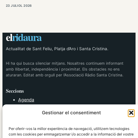
23 JULIOL 2026
el
ridaura
Actualitat de Sant Feliu, Platja d’Aro i Santa Cristina.
Hi ha qui busca silenciar mitjans. Nosaltres continuem informant
amb llibertat, independència i proximitat. Els obstacles no ens
aturaran. Editat amb orgull per l’Associació Ràdio Santa Cristina.
Seccions
Agenda
Cultura
Gestionar el consentiment
Diversos
Esports
Política
Per oferir-vos la millor experiència de navegació, utilitzem tecnologies
Societat
com les cookies per emmagatzemar i/o accedir a la informació del vostre