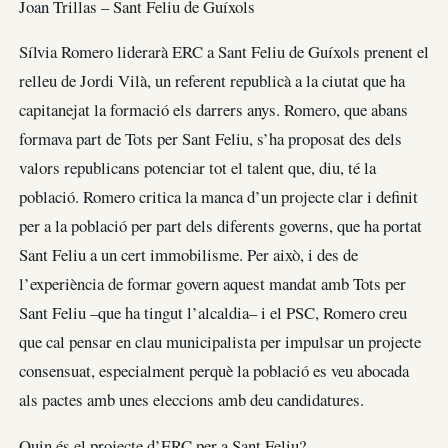
Joan Trillas
–
Sant Feliu de Guíxols
Sílvia Romero liderarà ERC a Sant Feliu de Guíxols prenent el
relleu de Jordi Vilà, un referent republicà a la ciutat que ha
capitanejat la formació els darrers anys. Romero, que abans
formava part de Tots per Sant Feliu, s’ha proposat des dels
valors republicans potenciar tot el talent que, diu, té la
població. Romero critica la manca d’un projecte clar i definit
per a la població per part dels diferents governs, que ha portat
Sant Feliu a un cert immobilisme. Per això, i des de
l’experiència de formar govern aquest mandat amb Tots per
Sant Feliu –que ha tingut l’alcaldia– i el PSC, Romero creu
que cal pensar en clau municipalista per impulsar un projecte
consensuat, especialment perquè la població es veu abocada
als pactes amb unes eleccions amb deu candidatures.
Quin és el projecte d’ERC per a Sant Feliu?