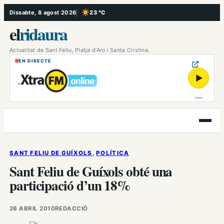
Vés
Dissabte, 8 agost 2026
23 °C
, Cel serè
al
el
ridaura
contingut
Actualitat de Sant Feliu, Platja d’Aro i Santa Cristina.
EN DIRECTE
▶
Obre
el
menú
SANT FELIU DE GUÍXOLS
, 
POLÍTICA
Sant Feliu de Guíxols obté una
participació d’un 18%
26 ABRIL 2010
REDACCIÓ