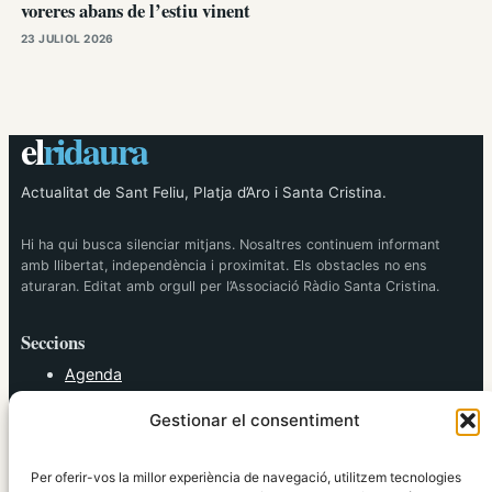
voreres abans de l’estiu vinent
23 JULIOL 2026
el
ridaura
Actualitat de Sant Feliu, Platja d’Aro i Santa Cristina.
Hi ha qui busca silenciar mitjans. Nosaltres continuem informant
amb llibertat, independència i proximitat. Els obstacles no ens
aturaran. Editat amb orgull per l’Associació Ràdio Santa Cristina.
Seccions
Agenda
Cultura
Gestionar el consentiment
Diversos
Esports
Política
Per oferir-vos la millor experiència de navegació, utilitzem tecnologies