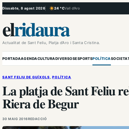
Vés
Dissabte, 8 agost 2026
24 °C
Vall d’Aro
, Cel serè
al
el
ridaura
contingut
Actualitat de Sant Feliu, Platja d’Aro i Santa Cristina.
PORTADA
AGENDA
CULTURA
DIVERSOS
ESPORTS
POLÍTICA
SOCIETA
SANT FELIU DE GUÍXOLS
, 
POLÍTICA
La platja de Sant Feliu r
Riera de Begur
30 MAIG 2016
REDACCIÓ