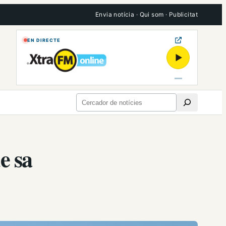
Envia notícia
·
Qui som
·
Publicitat
EN DIRECTE
▶
Cerca
e sa