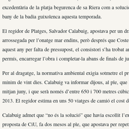
excedentària de la platja begurenca de sa Riera com a soluci
bany de la badia guixolenca aquesta temporada.
El regidor de Platges, Salvador Calabuig, apostava per un dr
arrossegada per l’onatge mar endins, però després que Costes 
aquest any per falta de pressupost, el consistori s’ha trobat 
permís, encarregar l’obra i completar-la abans de finals de jun
Per al dragatge, la normativa ambiental exigia sotmetre el p
mínim de vint dies. Calabuig va informar dijous, al ple, que
mitjan juny, i que serà només d’entre 650 i 700 metres cúbics
2013. El regidor estima en uns 50 viatges de camió el cost de
Calabuig admet que “no és la solució” que havia escollit l’e
proposta de CiU, fa dos mesos al ple, que apostava per repet