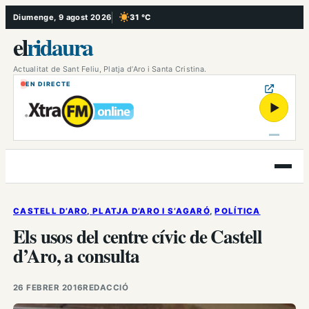
Vés
Diumenge, 9 agost 2026
31 °C
, Cel serè
al
el
ridaura
contingut
Actualitat de Sant Feliu, Platja d’Aro i Santa Cristina.
EN DIRECTE
▶
Obre
el
menú
CASTELL D’ARO, PLATJA D’ARO I S’AGARÓ
, 
POLÍTICA
Els usos del centre cívic de Castell
d’Aro, a consulta
26 FEBRER 2016
REDACCIÓ