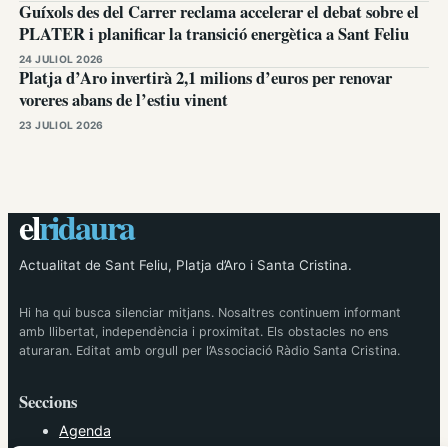
Guíxols des del Carrer reclama accelerar el debat sobre el
PLATER i planificar la transició energètica a Sant Feliu
24 JULIOL 2026
Platja d’Aro invertirà 2,1 milions d’euros per renovar
voreres abans de l’estiu vinent
23 JULIOL 2026
el
ridaura
Actualitat de Sant Feliu, Platja d’Aro i Santa Cristina.
Hi ha qui busca silenciar mitjans. Nosaltres continuem informant
amb llibertat, independència i proximitat. Els obstacles no ens
aturaran. Editat amb orgull per l’Associació Ràdio Santa Cristina.
Seccions
Agenda