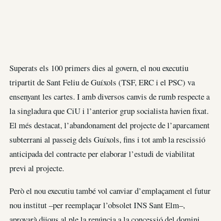
Superats els 100 primers dies al govern, el nou executiu
tripartit de Sant Feliu de Guíxols (TSF, ERC i el PSC) va
ensenyant les cartes. I amb diversos canvis de rumb respecte a
la singladura que CiU i l’anterior grup socialista havien fixat.
El més destacat, l’abandonament del projecte de l’aparcament
subterrani al passeig dels Guíxols, fins i tot amb la rescissió
anticipada del contracte per elaborar l’estudi de viabilitat
previ al projecte.
Però el nou executiu també vol canviar d’emplaçament el futur
nou institut –per reemplaçar l’obsolet INS Sant Elm–,
aprovarà dijous al ple la renúncia a la concessió del domini