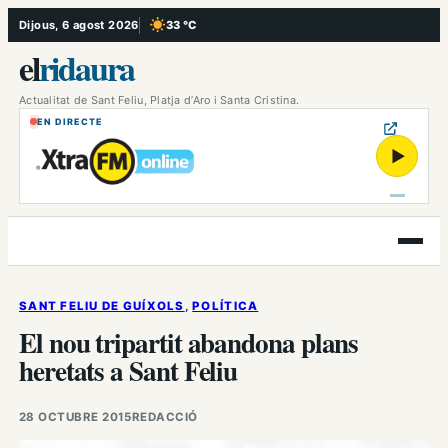
Vés
Dijous, 6 agost 2026
33 °C
, Cel serè
al
el
ridaura
contingut
Actualitat de Sant Feliu, Platja d’Aro i Santa Cristina.
EN DIRECTE
▶
Obre
el
menú
SANT FELIU DE GUÍXOLS
, 
POLÍTICA
El nou tripartit abandona plans
heretats a Sant Feliu
28 OCTUBRE 2015
REDACCIÓ