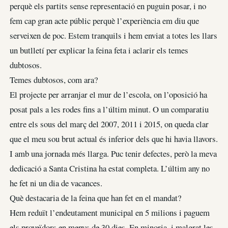
perquè els partits sense representació en puguin posar, i no
fem cap gran acte públic perquè l’experiència em diu que
serveixen de poc. Estem tranquils i hem enviat a totes les llars
un butlletí per explicar la feina feta i aclarir els temes
dubtosos.
Temes dubtosos, com ara?
El projecte per arranjar el mur de l’escola, on l’oposició ha
posat pals a les rodes fins a l’últim minut. O un comparatiu
entre els sous del març del 2007, 2011 i 2015, on queda clar
que el meu sou brut actual és inferior dels que hi havia llavors.
I amb una jornada més llarga. Puc tenir defectes, però la meva
dedicació a Santa Cristina ha estat completa. L’últim any no
he fet ni un dia de vacances.
Què destacaria de la feina que han fet en el mandat?
Hem reduït l’endeutament municipal en 5 milions i paguem
els proveïdors en menys de 30 dies. En minoria, i malgrat les