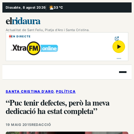
Vés
Dissabte, 8 agost 2026
33 °C
, Poc ennuvolat
al
el
ridaura
contingut
Actualitat de Sant Feliu, Platja d’Aro i Santa Cristina.
EN DIRECTE
▶
Obre
el
menú
SANTA CRISTINA D’ARO
, 
POLÍTICA
“Puc tenir defectes, però la meva
dedicació ha estat completa”
19 MAIG 2015
REDACCIÓ