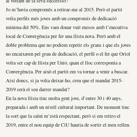
al voltant de la seva successió?
Jo m’havia compromès a retirar-me al 2015. Però el partit
volia perfils més joves amb un compromís de dedicació
mínima del 50%. Ens vam donar vuit mesos amb l’executiva
local de Convergència per fer una llista nova. Però amb el
doble problema que no podíem repetir els grans i que els joves
no encaixaven pel grau de dedicació, el perfil o el fet que Oriol
volia ser cap de llista per Unió, quan el lloc corresponia a
Convergència. Per això el partit em va tornar a venir a buscar.
Així doncs, si ja volia deixar-ho, creu que el mandat 2015-
2019 serà el seu darrer mandat?
En la nova llista tinc molta gent jove, d’entre 30 i 40 anys,
preparada i amb un nivell cultural important. De moment tinc
la sort que la salut m’està respectant, però si em retiro el
2019, entre el nou equip de CiU hauria de sortir el meu relleu.