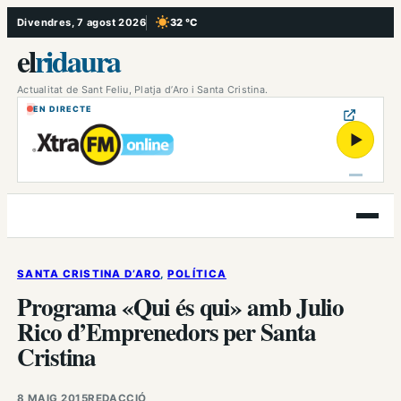
Vés
Divendres, 7 agost 2026
32 °C
, Cel serè
al
el
ridaura
contingut
Actualitat de Sant Feliu, Platja d’Aro i Santa Cristina.
EN DIRECTE
▶
Obre
el
menú
SANTA CRISTINA D’ARO
, 
POLÍTICA
Programa «Qui és qui» amb Julio
Rico d’Emprenedors per Santa
Cristina
8 MAIG 2015
REDACCIÓ