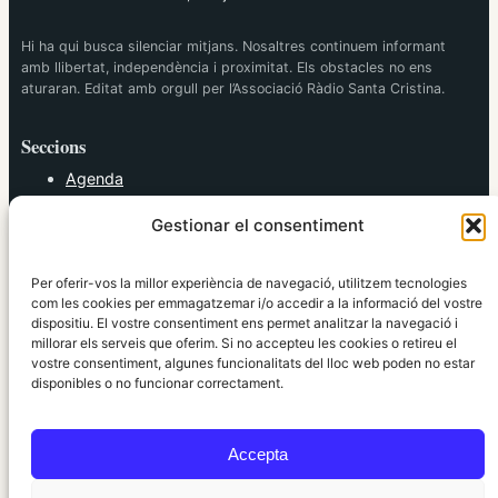
Hi ha qui busca silenciar mitjans. Nosaltres continuem informant
amb llibertat, independència i proximitat. Els obstacles no ens
aturaran. Editat amb orgull per l’Associació Ràdio Santa Cristina.
Seccions
Agenda
Cultura
Gestionar el consentiment
Diversos
Esports
Política
Per oferir-vos la millor experiència de navegació, utilitzem tecnologies
Societat
com les cookies per emmagatzemar i/o accedir a la informació del vostre
dispositiu. El vostre consentiment ens permet analitzar la navegació i
Tendències
millorar els serveis que oferim. Si no accepteu les cookies o retireu el
vostre consentiment, algunes funcionalitats del lloc web poden no estar
elRidaura.com
disponibles o no funcionar correctament.
Avís legal
Política de Privacitat
Accepta
Política de Cookies
Política Editorial