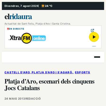
Vés
Divendres, 7 agost 2026
24 °C
, Cel serè
al
el
ridaura
contingut
Actualitat de Sant Feliu, Platja d’Aro i Santa Cristina.
EN DIRECTE
▶
Obre
el
menú
CASTELL D’ARO, PLATJA D’ARO I S’AGARÓ.
, 
ESPORTS
Platja d’Aro, escenari dels cinquens
Jocs Catalans
24 MAIG 2013
REDACCIÓ