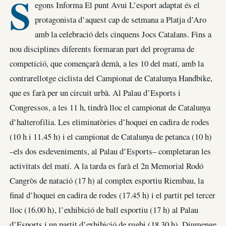
S
egons Informa El punt Avui L’esport adaptat és el
protagonista d’aquest cap de setmana a Platja d’Aro
amb la celebració dels cinquens Jocs Catalans. Fins a
nou disciplines diferents formaran part del programa de
competició, que començarà demà, a les 10 del matí, amb la
contrarellotge ciclista del Campionat de Catalunya Handbike,
que es farà per un circuit urbà. Al Palau d’Esports i
Congressos, a les 11 h, tindrà lloc el campionat de Catalunya
d’halterofília. Les eliminatòries d’hoquei en cadira de rodes
(10 h i 11.45 h) i el campionat de Catalunya de petanca (10 h)
–els dos esdeveniments, al Palau d’Esports– completaran les
activitats del matí. A la tarda es farà el 2n Memorial Rodó
Cangròs de natació (17 h) al complex esportiu Riembau, la
final d’hoquei en cadira de rodes (17.45 h) i el partit pel tercer
lloc (16.00 h), l’exhibició de ball esportiu (17 h) al Palau
d’Esports i un partit d’exhibició de rugbi (18.30 h). Diumenge