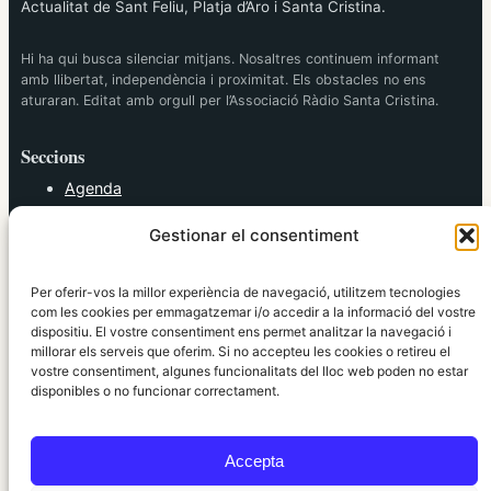
Actualitat de Sant Feliu, Platja d’Aro i Santa Cristina.
Hi ha qui busca silenciar mitjans. Nosaltres continuem informant
amb llibertat, independència i proximitat. Els obstacles no ens
aturaran. Editat amb orgull per l’Associació Ràdio Santa Cristina.
Seccions
Agenda
Cultura
Gestionar el consentiment
Diversos
Esports
Política
Per oferir-vos la millor experiència de navegació, utilitzem tecnologies
Societat
com les cookies per emmagatzemar i/o accedir a la informació del vostre
dispositiu. El vostre consentiment ens permet analitzar la navegació i
Tendències
millorar els serveis que oferim. Si no accepteu les cookies o retireu el
vostre consentiment, algunes funcionalitats del lloc web poden no estar
elRidaura.com
disponibles o no funcionar correctament.
Avís legal
Política de Privacitat
Accepta
Política de Cookies