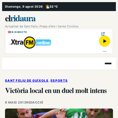
Vés
Diumenge, 9 agost 2026
32 °C
, Poc ennuvolat
al
el
ridaura
contingut
Actualitat de Sant Feliu, Platja d’Aro i Santa Cristina.
EN DIRECTE
▶
Obre
el
menú
SANT FELIU DE GUÍXOLS
, 
ESPORTS
Victòria local en un duel molt intens
6 MAIG 2013
REDACCIÓ