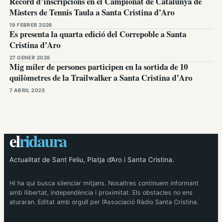
Rècord d’inscripcions en el Campionat de Catalunya de
Màsters de Tennis Taula a Santa Cristina d’Aro
19 FEBRER 2026
Es presenta la quarta edició del Correpoble a Santa
Cristina d’Aro
27 GENER 2026
Mig miler de persones participen en la sortida de 10
quilòmetres de la Trailwalker a Santa Cristina d’Aro
7 ABRIL 2025
el
ridaura
Actualitat de Sant Feliu, Platja d’Aro i Santa Cristina.
Hi ha qui busca silenciar mitjans. Nosaltres continuem informant
amb llibertat, independència i proximitat. Els obstacles no ens
aturaran. Editat amb orgull per l’Associació Ràdio Santa Cristina.