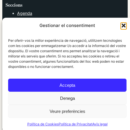
Seccions
Agenda
Cultura
Gestionar el consentiment
Diversos
Esports
Política
Per oferir-vos la millor experiència de navegació, utilitzem tecnologies
Societat
com les cookies per emmagatzemar i/o accedir a la informació del vostre
dispositiu. El vostre consentiment ens permet analitzar la navegació i
Tendències
millorar els serveis que oferim. Si no accepteu les cookies o retireu el
vostre consentiment, algunes funcionalitats del lloc web poden no estar
elRidaura.com
disponibles o no funcionar correctament.
Avís legal
Política de Privacitat
Accepta
Política de Cookies
Política Editorial
Denega
Veure preferències
© 2010 ~ 2026 elRidaura.com · Desenvolupat per
Internet Girona
Política de Cookies
Política de Privacitat
Avís legal
Informació local, clara i propera ·
Accés administració