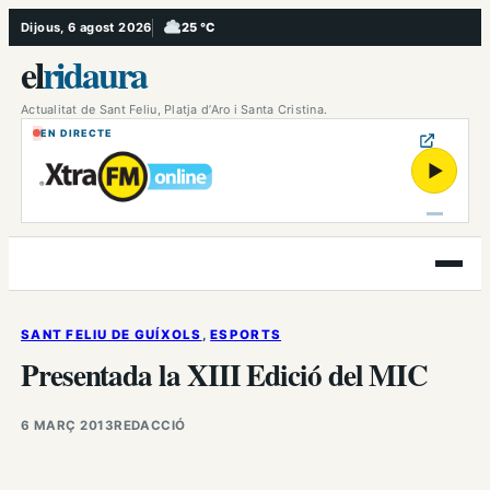
Vés
Dijous, 6 agost 2026
25 °C
, Ennuvolat
al
el
ridaura
contingut
Actualitat de Sant Feliu, Platja d’Aro i Santa Cristina.
EN DIRECTE
▶
Obre
el
menú
SANT FELIU DE GUÍXOLS
, 
ESPORTS
Presentada la XIII Edició del MIC
6 MARÇ 2013
REDACCIÓ