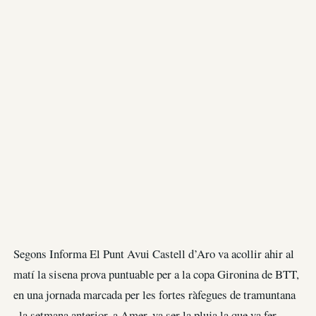
Segons Informa El Punt Avui Castell d’Aro va acollir ahir al
matí la sisena prova puntuable per a la copa Gironina de BTT,
en una jornada marcada per les fortes ràfegues de tramuntana
–la setmana anterior, a Amer, va ser la pluja la que va fer