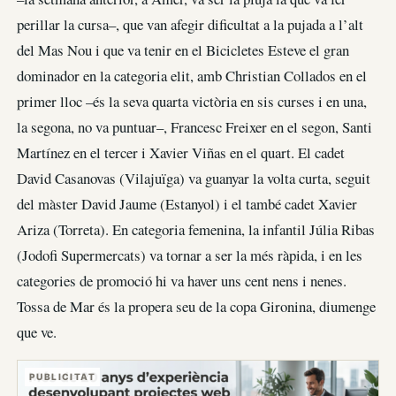
perillar la cursa–, que van afegir dificultat a la pujada a l’alt
del Mas Nou i que va tenir en el Bicicletes Esteve el gran
dominador en la categoria elit, amb Christian Collados en el
primer lloc –és la seva quarta victòria en sis curses i en una,
la segona, no va puntuar–, Francesc Freixer en el segon, Santi
Martínez en el tercer i Xavier Viñas en el quart. El cadet
David Casanovas (Vilajuïga) va guanyar la volta curta, seguit
del màster David Jaume (Estanyol) i el també cadet Xavier
Ariza (Torreta). En categoria femenina, la infantil Júlia Ribas
(Jodofi Supermercats) va tornar a ser la més ràpida, i en les
categories de promoció hi va haver uns cent nens i nenes.
Tossa de Mar és la propera seu de la copa Gironina, diumenge
que ve.
PUBLICITAT