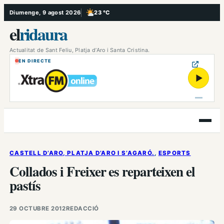
Vés
Diumenge, 9 agost 2026
23 °C
, Poc ennuvolat
al
el
ridaura
contingut
Actualitat de Sant Feliu, Platja d’Aro i Santa Cristina.
EN DIRECTE
▶
Obre
el
menú
CASTELL D’ARO, PLATJA D’ARO I S’AGARÓ.
, 
ESPORTS
Collados i Freixer es reparteixen el
pastís
29 OCTUBRE 2012
REDACCIÓ