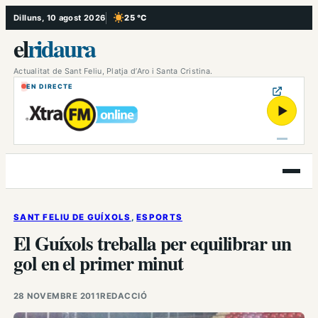
Vés
Dilluns, 10 agost 2026
25 °C
, Cel serè
al
el
ridaura
contingut
Actualitat de Sant Feliu, Platja d’Aro i Santa Cristina.
EN DIRECTE
▶
Obre
el
menú
SANT FELIU DE GUÍXOLS
, 
ESPORTS
El Guíxols treballa per equilibrar un
gol en el primer minut
28 NOVEMBRE 2011
REDACCIÓ