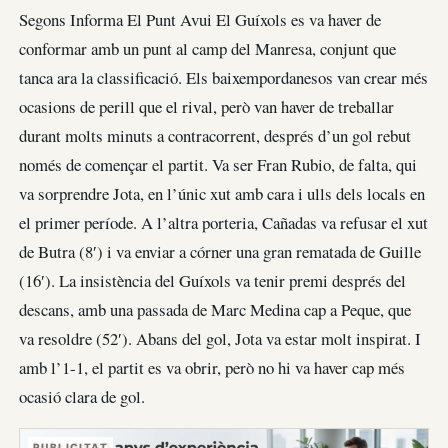
Segons Informa El Punt Avui El Guíxols es va haver de
conformar amb un punt al camp del Manresa, conjunt que
tanca ara la classificació. Els baixempordanesos van crear més
ocasions de perill que el rival, però van haver de treballar
durant molts minuts a contracorrent, després d’un gol rebut
només de començar el partit. Va ser Fran Rubio, de falta, qui
va sorprendre Jota, en l’únic xut amb cara i ulls dels locals en
el primer període. A l’altra porteria, Cañadas va refusar el xut
de Butra (8′) i va enviar a córner una gran rematada de Guille
(16′). La insistència del Guíxols va tenir premi després del
descans, amb una passada de Marc Medina cap a Peque, que
va resoldre (52′). Abans del gol, Jota va estar molt inspirat. I
amb l’1-1, el partit es va obrir, però no hi va haver cap més
ocasió clara de gol.
PUBLICITAT