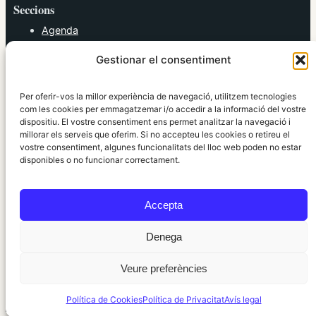
Seccions
Agenda
Cultura
Gestionar el consentiment
Diversos
Esports
Política
Per oferir-vos la millor experiència de navegació, utilitzem tecnologies
Societat
com les cookies per emmagatzemar i/o accedir a la informació del vostre
dispositiu. El vostre consentiment ens permet analitzar la navegació i
Tendències
millorar els serveis que oferim. Si no accepteu les cookies o retireu el
vostre consentiment, algunes funcionalitats del lloc web poden no estar
elRidaura.com
disponibles o no funcionar correctament.
Avís legal
Política de Privacitat
Accepta
Política de Cookies
Política Editorial
Denega
Veure preferències
© 2010 ~ 2026 elRidaura.com · Desenvolupat per
Internet Girona
Política de Cookies
Política de Privacitat
Avís legal
Informació local, clara i propera ·
Accés administració