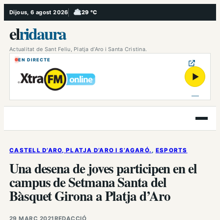
Vés
Dijous, 6 agost 2026
29 °C
, Ennuvolat
al
el
ridaura
contingut
Actualitat de Sant Feliu, Platja d’Aro i Santa Cristina.
EN DIRECTE
▶
Obre
el
menú
CASTELL D’ARO, PLATJA D’ARO I S’AGARÓ.
, 
ESPORTS
Una desena de joves participen en el
campus de Setmana Santa del
Bàsquet Girona a Platja d’Aro
29 MARÇ 2021
REDACCIÓ