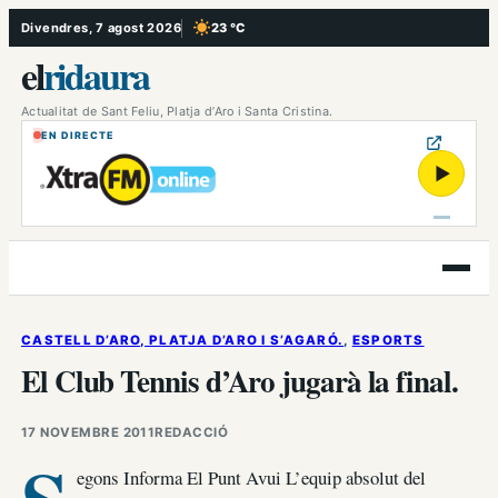
Vés
Divendres, 7 agost 2026
23 °C
, Cel serè
al
el
ridaura
contingut
Actualitat de Sant Feliu, Platja d’Aro i Santa Cristina.
EN DIRECTE
▶
Obre
el
menú
CASTELL D’ARO, PLATJA D’ARO I S’AGARÓ.
, 
ESPORTS
El Club Tennis d’Aro jugarà la final.
17 NOVEMBRE 2011
REDACCIÓ
egons Informa El Punt Avui L’equip absolut del