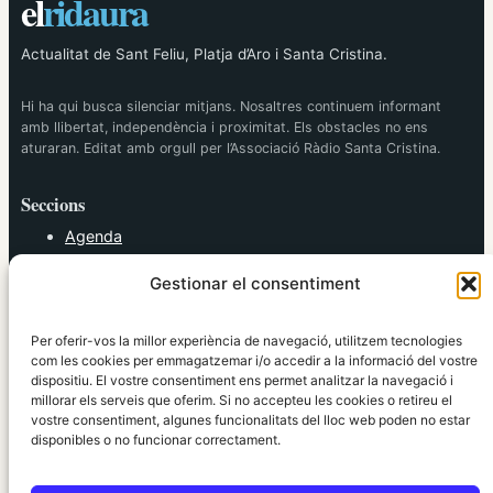
el
ridaura
Actualitat de Sant Feliu, Platja d’Aro i Santa Cristina.
Hi ha qui busca silenciar mitjans. Nosaltres continuem informant
amb llibertat, independència i proximitat. Els obstacles no ens
aturaran. Editat amb orgull per l’Associació Ràdio Santa Cristina.
Seccions
Agenda
Cultura
Gestionar el consentiment
Diversos
Esports
Política
Per oferir-vos la millor experiència de navegació, utilitzem tecnologies
Societat
com les cookies per emmagatzemar i/o accedir a la informació del vostre
dispositiu. El vostre consentiment ens permet analitzar la navegació i
Tendències
millorar els serveis que oferim. Si no accepteu les cookies o retireu el
vostre consentiment, algunes funcionalitats del lloc web poden no estar
elRidaura.com
disponibles o no funcionar correctament.
Avís legal