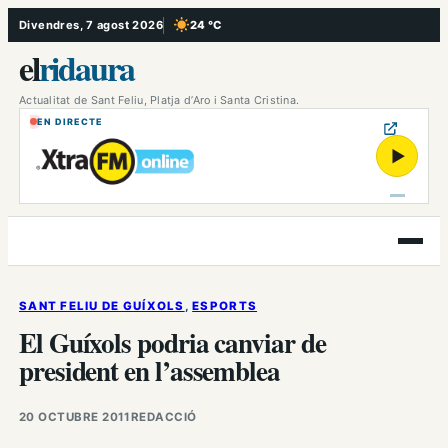
Vés
Divendres, 7 agost 2026
24 °C
, Cel serè
al
el
ridaura
contingut
Actualitat de Sant Feliu, Platja d’Aro i Santa Cristina.
EN DIRECTE
▶
Obre
el
menú
SANT FELIU DE GUÍXOLS
, 
ESPORTS
El Guíxols podria canviar de
president en l’assemblea
20 OCTUBRE 2011
REDACCIÓ