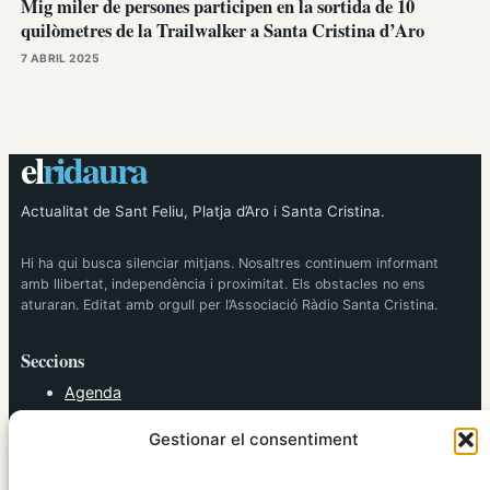
Mig miler de persones participen en la sortida de 10
quilòmetres de la Trailwalker a Santa Cristina d’Aro
7 ABRIL 2025
el
ridaura
Actualitat de Sant Feliu, Platja d’Aro i Santa Cristina.
Hi ha qui busca silenciar mitjans. Nosaltres continuem informant
amb llibertat, independència i proximitat. Els obstacles no ens
aturaran. Editat amb orgull per l’Associació Ràdio Santa Cristina.
Seccions
Agenda
Cultura
Gestionar el consentiment
Diversos
Esports
Política