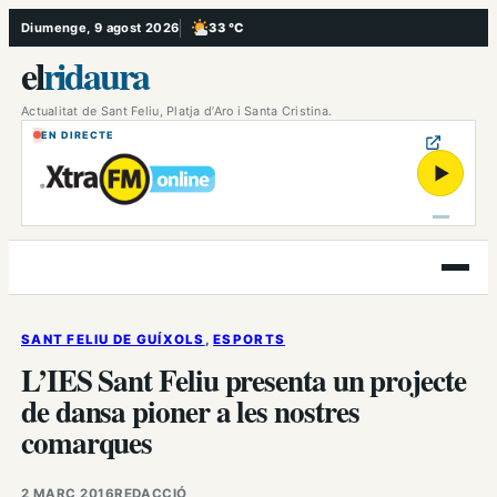
Vés
Diumenge, 9 agost 2026
33 °C
, Poc ennuvolat
al
el
ridaura
contingut
Actualitat de Sant Feliu, Platja d’Aro i Santa Cristina.
EN DIRECTE
▶
Obre
el
menú
SANT FELIU DE GUÍXOLS
, 
ESPORTS
L’IES Sant Feliu presenta un projecte
de dansa pioner a les nostres
comarques
2 MARÇ 2016
REDACCIÓ