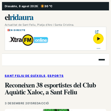
Vés
Dissabte, 8 agost 2026
30 °C
, Cel serè
al
el
ridaura
contingut
Actualitat de Sant Feliu, Platja d’Aro i Santa Cristina.
EN DIRECTE
▶
Obre
el
menú
SANT FELIU DE GUÍXOLS
, 
ESPORTS
Reconeixen 38 esportistes del Club
Aquàtic Xaloc, a Sant Feliu
3 DESEMBRE 2015
REDACCIÓ