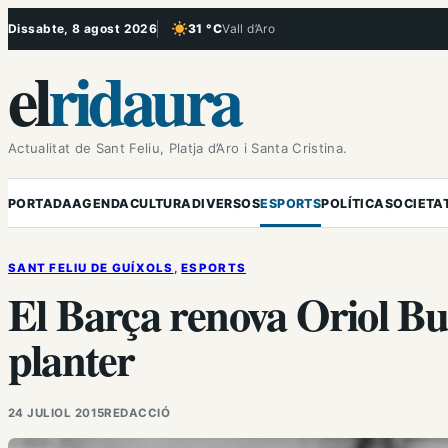
Vés
Dissabte, 8 agost 2026
31 °C
Vall d’Aro
, Cel serè
al
el
ridaura
contingut
Actualitat de Sant Feliu, Platja d’Aro i Santa Cristina.
PORTADA
AGENDA
CULTURA
DIVERSOS
ESPORTS
POLÍTICA
SOCIETA
SANT FELIU DE GUÍXOLS
, 
ESPORTS
El Barça renova Oriol Bus
planter
24 JULIOL 2015
REDACCIÓ