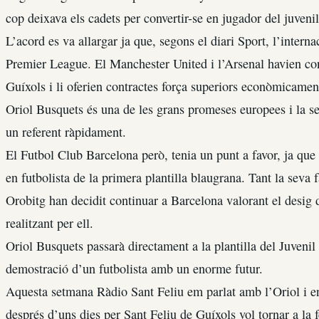
cop deixava els cadets per convertir-se en jugador del juvenil
L’acord es va allargar ja que, segons el diari Sport, l’intern
Premier League. El Manchester United i l’Arsenal havien con
Guíxols i li oferien contractes força superiors econòmicament
Oriol Busquets és una de les grans promeses europees i la se
un referent ràpidament.
El Futbol Club Barcelona però, tenia un punt a favor, ja que
en futbolista de la primera plantilla blaugrana. Tant la seva
Orobitg han decidit continuar a Barcelona valorant el desig d
realitzant per ell.
Oriol Busquets passarà directament a la plantilla del Juvenil
demostració d’un futbolista amb un enorme futur.
Aquesta setmana Ràdio Sant Feliu em parlat amb l’Oriol i en
després d’uns dies per Sant Feliu de Guíxols vol tornar a la fe