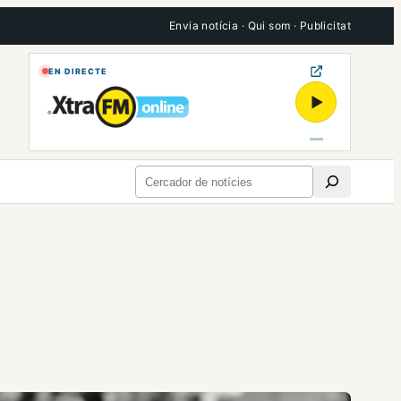
Envia notícia
·
Qui som
·
Publicitat
EN DIRECTE
▶
Cerca